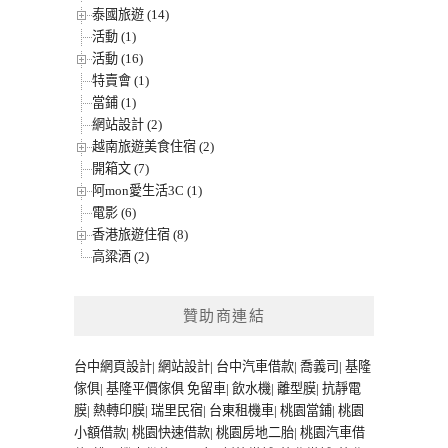
泰國旅遊 (14)
活動 (1)
活動 (16)
特賣會 (1)
當鋪 (1)
網站設計 (2)
越南旅遊美食住宿 (2)
開箱文 (7)
阿mon愛生活3C (1)
電影 (6)
香港旅遊住宿 (8)
高粱酒 (2)
贊助商連結
台中網頁設計
|
網站設計
|
台中汽車借款
|
喬義司
|
基隆
傢俱
|
基隆平價傢俱
免留車
|
飲水機
|
離型膜
|
抗靜電
膜
|
熱轉印膜
|
瑞里民宿
|
台東租機車
|
桃園當鋪
|
桃園
小額借款
|
桃園快速借款
|
桃園房地二胎
|
桃園汽車借