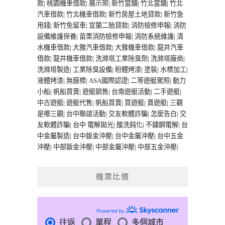
款
|
桃園機車借款
|
展示架
|
新竹當舖
|
竹北當舖
|
竹北
汽車借款
|
竹北機車借款
|
新竹房屋土地貸款
|
新竹急
用錢
|
新竹免留車
|
宜蘭二胎貸款
|
消防檢修申報
|
消防
設備維護保養
|
苗栗消防檢修申報
|
消防系統維護
|
清
水機車借款
|
大雅汽車借款
|
大雅機車借款
|
龍井汽車
借款
|
龍井機車借款
|
洗滌塔工業除臭劑
|
洗滌塔廠商
|
洗滌塔製造
|
工業除臭設備
|
粉體烤漆
|
塗裝
|
水標加工
|
液體烤漆
|
無膜標
|
ASA國際認證
|
二等遊艇駕照
|
動力
小船
|
帆船買賣
|
遊艇銷售
|
台南遊艇活動
|
二手遊艇
|
中古遊艇
|
遊艇代售
|
帆船買賣
|
買遊艇
|
賣遊艇
|
三觀
是哪三觀
|
台中聯誼活動
|
交友軟體詐騙
|
怎麼告白
|
交
友軟體詐騙
|
台中 電解拋光
|
酸洗鈍化
|
不鏽鋼電解
|
台
中金屬製造
|
台中鈑金沖壓
|
台中金屬沖壓
|
台中五金
沖壓
|
中部鈑金沖壓
|
中部金屬沖壓
|
中部五金沖壓
|
機票比價