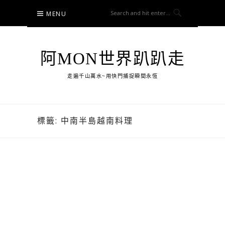
Skip
MENU
to
content
阿MON世界趴趴走
走遍千山萬水~用快門捕捉瞬間永恆
標籤:
中南半島越南料理