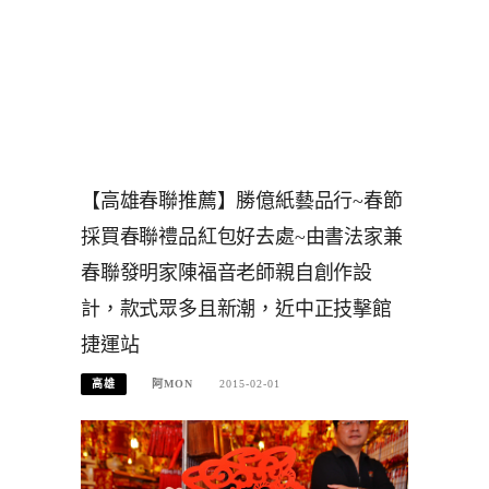
【高雄春聯推薦】勝億紙藝品行~春節
採買春聯禮品紅包好去處~由書法家兼
春聯發明家陳福音老師親自創作設
計，款式眾多且新潮，近中正技擊館
捷運站
高雄
阿MON
2015-02-01