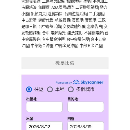
洗滌塔製造
|
工業除臭設備
|
粉體烤漆
|
塗裝
|
水標加工
|
液體烤漆
|
無膜標
|
ASA國際認證
|
二等遊艇駕照
|
動力
小船
|
帆船買賣
|
遊艇銷售
|
台南遊艇活動
|
二手遊艇
|
中古遊艇
|
遊艇代售
|
帆船買賣
|
買遊艇
|
賣遊艇
|
三觀
是哪三觀
|
台中聯誼活動
|
交友軟體詐騙
|
怎麼告白
|
交
友軟體詐騙
|
台中 電解拋光
|
酸洗鈍化
|
不鏽鋼電解
|
台
中金屬製造
|
台中鈑金沖壓
|
台中金屬沖壓
|
台中五金
沖壓
|
中部鈑金沖壓
|
中部金屬沖壓
|
中部五金沖壓
|
機票比價