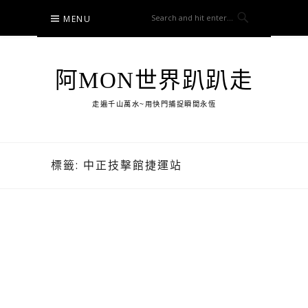
Skip
MENU
to
content
阿MON世界趴趴走
走遍千山萬水~用快門捕捉瞬間永恆
標籤:
中正技擊館捷運站