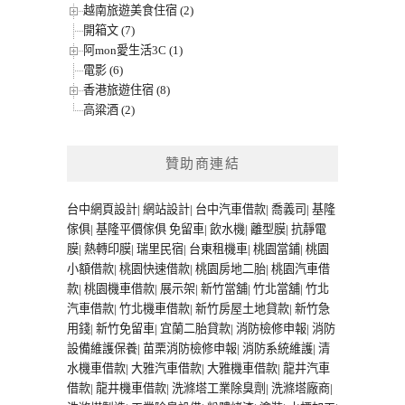
越南旅遊美食住宿 (2)
開箱文 (7)
阿mon愛生活3C (1)
電影 (6)
香港旅遊住宿 (8)
高粱酒 (2)
贊助商連結
台中網頁設計
|
網站設計
|
台中汽車借款
|
喬義司
|
基隆
傢俱
|
基隆平價傢俱
免留車
|
飲水機
|
離型膜
|
抗靜電
膜
|
熱轉印膜
|
瑞里民宿
|
台東租機車
|
桃園當鋪
|
桃園
小額借款
|
桃園快速借款
|
桃園房地二胎
|
桃園汽車借
款
|
桃園機車借款
|
展示架
|
新竹當舖
|
竹北當舖
|
竹北
汽車借款
|
竹北機車借款
|
新竹房屋土地貸款
|
新竹急
用錢
|
新竹免留車
|
宜蘭二胎貸款
|
消防檢修申報
|
消防
設備維護保養
|
苗栗消防檢修申報
|
消防系統維護
|
清
水機車借款
|
大雅汽車借款
|
大雅機車借款
|
龍井汽車
借款
|
龍井機車借款
|
洗滌塔工業除臭劑
|
洗滌塔廠商
|