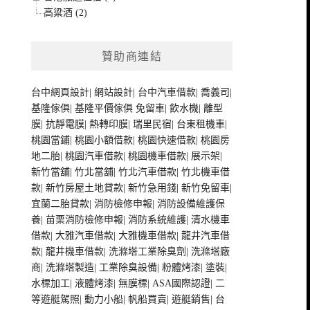
高粱酒 (2)
贊助商連結
台中網頁設計
|
網站設計
|
台中汽車借款
|
喬義司
|
基隆傢俱
|
基隆平價傢俱
免留車
|
飲水機
|
離型
膜
|
抗靜電膜
|
熱轉印膜
|
瑞里民宿
|
台東租機車
|
桃園當鋪
|
桃園小額借款
|
桃園快速借款
|
桃園房
地二胎
|
桃園汽車借款
|
桃園機車借款
|
展示架
|
新竹當舖
|
竹北當舖
|
竹北汽車借款
|
竹北機車借
款
|
新竹房屋土地貸款
|
新竹急用錢
|
新竹免留車
|
宜蘭二胎貸款
|
消防檢修申報
|
消防設備維護保
養
|
苗栗消防檢修申報
|
消防系統維護
|
清水機車
借款
|
大雅汽車借款
|
大雅機車借款
|
龍井汽車借
款
|
龍井機車借款
|
洗滌塔工業除臭劑
|
洗滌塔廠
商
|
洗滌塔製造
|
工業除臭設備
|
粉體烤漆
|
塗裝
|
水標加工
|
液體烤漆
|
無膜標
|
ASA國際認證
|
二
等遊艇駕照
|
動力小船
|
帆船買賣
|
遊艇銷售
|
台