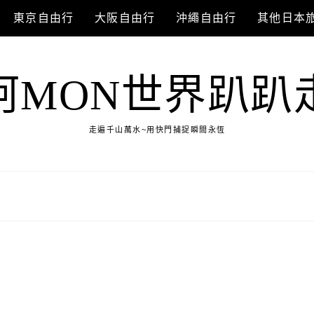
東京自由行
大阪自由行
沖繩自由行
其他日本
阿MON世界趴趴
走遍千山萬水~用快門捕捉瞬間永恆