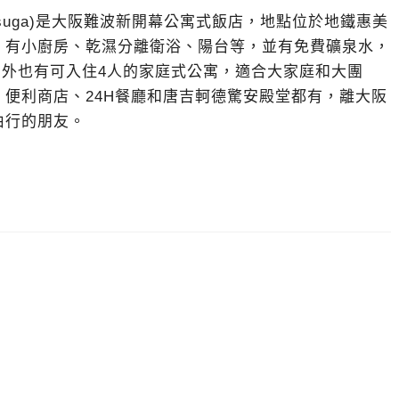
ce Yosuga)是大阪難波新開幕公寓式飯店，地點位於地鐵惠美
，有小廚房、乾濕分離衛浴、陽台等，並有免費礦泉水，
，另外也有可入住4人的家庭式公寓，適合大家庭和大團
便利商店、24H餐廳和唐吉軻德驚安殿堂都有，離大阪
由行的朋友。