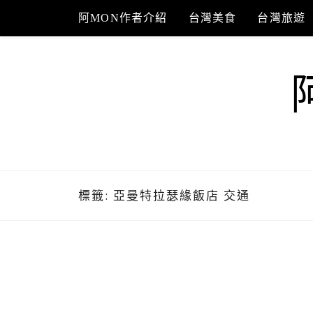
Skip
阿MON作者介紹
台灣美食
台灣旅遊
to
content
標籤:
亞曼特拉瑟緣飯店 交通