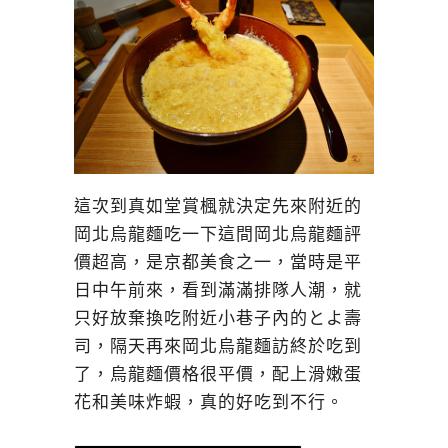
這次到真如堂賞楓就決定先來附近的
岡北烏龍麵吃一下這間岡北烏龍麵評
價超高，是京都美食之一，當時是平
日中午前來，看到滿滿排隊人潮，就
只好放棄換吃附近小巷子內的とよ壽
司，隔天再來岡北烏龍麵訪終於吃到
了，烏龍麵價格很平價，配上滑嫩蛋
花和美味炸蝦，真的好吃到不行。