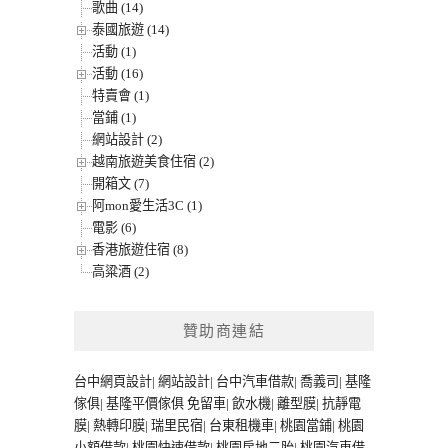
歌曲 (14)
泰國旅遊 (14)
活動 (1)
活動 (16)
特賣會 (1)
當鋪 (1)
網站設計 (2)
越南旅遊美食住宿 (2)
開箱文 (7)
阿mon愛生活3C (1)
電影 (6)
香港旅遊住宿 (8)
高粱酒 (2)
贊助商連結
台中網頁設計
|
網站設計
|
台中汽車借款
|
喬義司
|
基隆
傢俱
|
基隆平價傢俱
免留車
|
飲水機
|
離型膜
|
抗靜電
膜
|
熱轉印膜
|
瑞里民宿
|
台東租機車
|
桃園當鋪
|
桃園
小額借款
|
桃園快速借款
|
桃園房地二胎
|
桃園汽車借