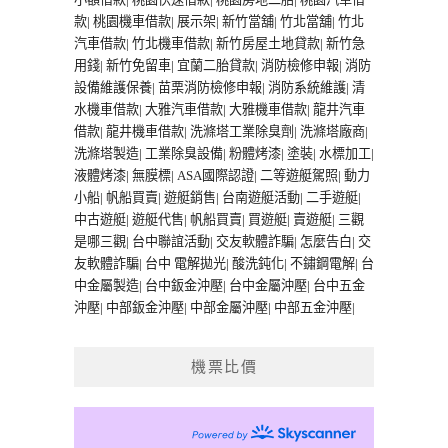
款
|
桃園機車借款
|
展示架
|
新竹當舖
|
竹北當舖
|
竹北
汽車借款
|
竹北機車借款
|
新竹房屋土地貸款
|
新竹急
用錢
|
新竹免留車
|
宜蘭二胎貸款
|
消防檢修申報
|
消防
設備維護保養
|
苗栗消防檢修申報
|
消防系統維護
|
清
水機車借款
|
大雅汽車借款
|
大雅機車借款
|
龍井汽車
借款
|
龍井機車借款
|
洗滌塔工業除臭劑
|
洗滌塔廠商
|
洗滌塔製造
|
工業除臭設備
|
粉體烤漆
|
塗裝
|
水標加工
|
液體烤漆
|
無膜標
|
ASA國際認證
|
二等遊艇駕照
|
動力
小船
|
帆船買賣
|
遊艇銷售
|
台南遊艇活動
|
二手遊艇
|
中古遊艇
|
遊艇代售
|
帆船買賣
|
買遊艇
|
賣遊艇
|
三觀
是哪三觀
|
台中聯誼活動
|
交友軟體詐騙
|
怎麼告白
|
交
友軟體詐騙
|
台中 電解拋光
|
酸洗鈍化
|
不鏽鋼電解
|
台
中金屬製造
|
台中鈑金沖壓
|
台中金屬沖壓
|
台中五金
沖壓
|
中部鈑金沖壓
|
中部金屬沖壓
|
中部五金沖壓
|
機票比價