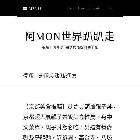
Skip
MENU
to
content
阿MON世界趴趴走
走遍千山萬水~用快門捕捉瞬間永恆
標籤:
京都烏龍麵推薦
【京都美食推薦】ひさご葫蘆親子丼~
京都超人氣親子丼飯美食推薦，有中
文菜單，親子丼飯必吃，另還有蕎麥
麵及烏龍麵，近祗園、高台寺、八坂