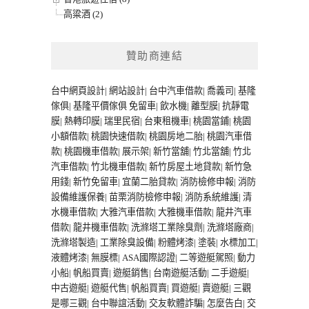
高粱酒 (2)
贊助商連結
台中網頁設計
|
網站設計
|
台中汽車借款
|
喬義司
|
基隆
傢俱
|
基隆平價傢俱
免留車
|
飲水機
|
離型膜
|
抗靜電
膜
|
熱轉印膜
|
瑞里民宿
|
台東租機車
|
桃園當鋪
|
桃園
小額借款
|
桃園快速借款
|
桃園房地二胎
|
桃園汽車借
款
|
桃園機車借款
|
展示架
|
新竹當舖
|
竹北當舖
|
竹北
汽車借款
|
竹北機車借款
|
新竹房屋土地貸款
|
新竹急
用錢
|
新竹免留車
|
宜蘭二胎貸款
|
消防檢修申報
|
消防
設備維護保養
|
苗栗消防檢修申報
|
消防系統維護
|
清
水機車借款
|
大雅汽車借款
|
大雅機車借款
|
龍井汽車
借款
|
龍井機車借款
|
洗滌塔工業除臭劑
|
洗滌塔廠商
|
洗滌塔製造
|
工業除臭設備
|
粉體烤漆
|
塗裝
|
水標加工
|
液體烤漆
|
無膜標
|
ASA國際認證
|
二等遊艇駕照
|
動力
小船
|
帆船買賣
|
遊艇銷售
|
台南遊艇活動
|
二手遊艇
|
中古遊艇
|
遊艇代售
|
帆船買賣
|
買遊艇
|
賣遊艇
|
三觀
是哪三觀
|
台中聯誼活動
|
交友軟體詐騙
|
怎麼告白
|
交