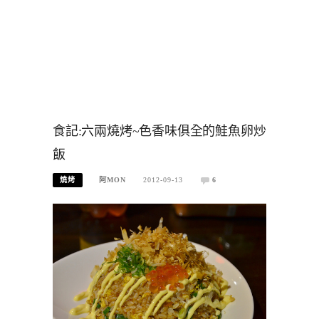
食記:六兩燒烤~色香味俱全的鮭魚卵炒
飯
燒烤
阿MON
2012-09-13
6