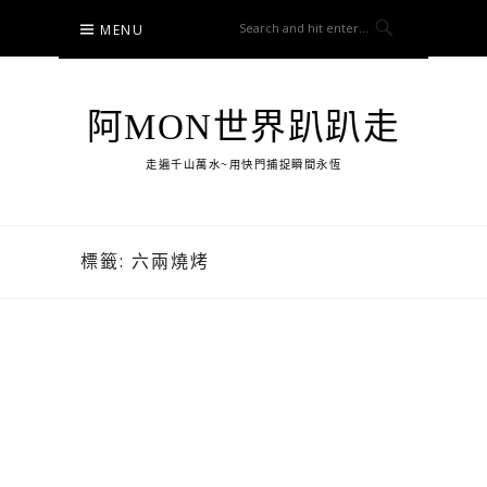
Skip
MENU
to
content
阿MON世界趴趴走
走遍千山萬水~用快門捕捉瞬間永恆
標籤:
六兩燒烤