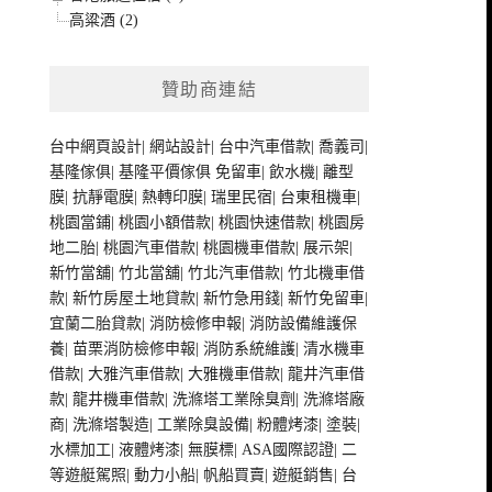
高粱酒 (2)
贊助商連結
台中網頁設計
|
網站設計
|
台中汽車借款
|
喬義司
|
基隆傢俱
|
基隆平價傢俱
免留車
|
飲水機
|
離型
膜
|
抗靜電膜
|
熱轉印膜
|
瑞里民宿
|
台東租機車
|
桃園當鋪
|
桃園小額借款
|
桃園快速借款
|
桃園房
地二胎
|
桃園汽車借款
|
桃園機車借款
|
展示架
|
新竹當舖
|
竹北當舖
|
竹北汽車借款
|
竹北機車借
款
|
新竹房屋土地貸款
|
新竹急用錢
|
新竹免留車
|
宜蘭二胎貸款
|
消防檢修申報
|
消防設備維護保
養
|
苗栗消防檢修申報
|
消防系統維護
|
清水機車
借款
|
大雅汽車借款
|
大雅機車借款
|
龍井汽車借
款
|
龍井機車借款
|
洗滌塔工業除臭劑
|
洗滌塔廠
商
|
洗滌塔製造
|
工業除臭設備
|
粉體烤漆
|
塗裝
|
水標加工
|
液體烤漆
|
無膜標
|
ASA國際認證
|
二
等遊艇駕照
|
動力小船
|
帆船買賣
|
遊艇銷售
|
台