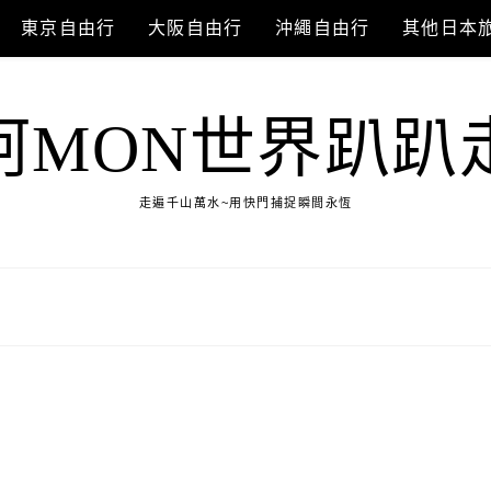
東京自由行
大阪自由行
沖繩自由行
其他日本
阿MON世界趴趴
走遍千山萬水~用快門捕捉瞬間永恆