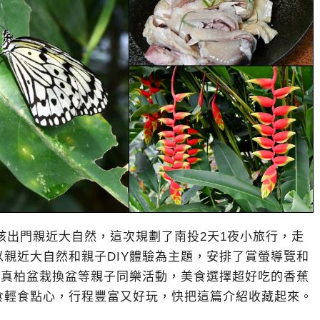
是該出門親近大自然，這次規劃了南投2天1夜小旅行，走
親近大自然和親子DIY體驗為主題，安排了賞螢導覽和
、真柏盆栽換盆等親子同樂活動，美食選擇超好吃的香蕉
食輕食點心，行程豐富又好玩，快把這篇介紹收藏起來。