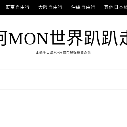
東京自由行
大阪自由行
沖繩自由行
其他日本
阿MON世界趴趴
走遍千山萬水~用快門捕捉瞬間永恆