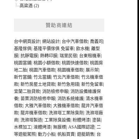
高粱酒 (2)
贊助商連結
台中網頁設計
|
網站設計
|
台中汽車借款
|
喬義司
|
基隆傢俱
|
基隆平價傢俱
免留車
|
飲水機
|
離型
膜
|
抗靜電膜
|
熱轉印膜
|
瑞里民宿
|
台東租機車
|
桃園當鋪
|
桃園小額借款
|
桃園快速借款
|
桃園房
地二胎
|
桃園汽車借款
|
桃園機車借款
|
展示架
|
新竹當舖
|
竹北當舖
|
竹北汽車借款
|
竹北機車借
款
|
新竹房屋土地貸款
|
新竹急用錢
|
新竹免留車
|
宜蘭二胎貸款
|
消防檢修申報
|
消防設備維護保
養
|
苗栗消防檢修申報
|
消防系統維護
|
清水機車
借款
|
大雅汽車借款
|
大雅機車借款
|
龍井汽車借
款
|
龍井機車借款
|
洗滌塔工業除臭劑
|
洗滌塔廠
商
|
洗滌塔製造
|
工業除臭設備
|
粉體烤漆
|
塗裝
|
水標加工
|
液體烤漆
|
無膜標
|
ASA國際認證
|
二
等遊艇駕照
|
動力小船
|
帆船買賣
|
遊艇銷售
|
台