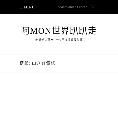
Skip
MENU
to
content
阿MON世界趴趴走
走遍千山萬水~用快門捕捉瞬間永恆
標籤:
口八町電話