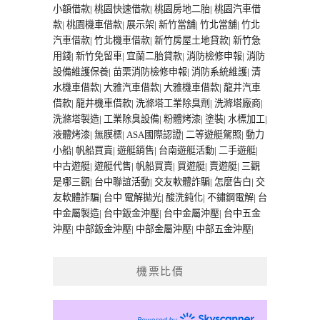
小額借款
|
桃園快速借款
|
桃園房地二胎
|
桃園汽車借
款
|
桃園機車借款
|
展示架
|
新竹當舖
|
竹北當舖
|
竹北
汽車借款
|
竹北機車借款
|
新竹房屋土地貸款
|
新竹急
用錢
|
新竹免留車
|
宜蘭二胎貸款
|
消防檢修申報
|
消防
設備維護保養
|
苗栗消防檢修申報
|
消防系統維護
|
清
水機車借款
|
大雅汽車借款
|
大雅機車借款
|
龍井汽車
借款
|
龍井機車借款
|
洗滌塔工業除臭劑
|
洗滌塔廠商
|
洗滌塔製造
|
工業除臭設備
|
粉體烤漆
|
塗裝
|
水標加工
|
液體烤漆
|
無膜標
|
ASA國際認證
|
二等遊艇駕照
|
動力
小船
|
帆船買賣
|
遊艇銷售
|
台南遊艇活動
|
二手遊艇
|
中古遊艇
|
遊艇代售
|
帆船買賣
|
買遊艇
|
賣遊艇
|
三觀
是哪三觀
|
台中聯誼活動
|
交友軟體詐騙
|
怎麼告白
|
交
友軟體詐騙
|
台中 電解拋光
|
酸洗鈍化
|
不鏽鋼電解
|
台
中金屬製造
|
台中鈑金沖壓
|
台中金屬沖壓
|
台中五金
沖壓
|
中部鈑金沖壓
|
中部金屬沖壓
|
中部五金沖壓
|
機票比價