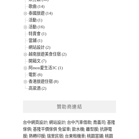
歌曲 (14)
泰國旅遊 (14)
活動 (1)
活動 (16)
特賣會 (1)
當鋪 (1)
網站設計 (2)
越南旅遊美食住宿 (2)
開箱文 (7)
阿mon愛生活3C (1)
電影 (6)
香港旅遊住宿 (8)
高粱酒 (2)
贊助商連結
台中網頁設計
|
網站設計
|
台中汽車借款
|
喬義司
|
基隆
傢俱
|
基隆平價傢俱
免留車
|
飲水機
|
離型膜
|
抗靜電
膜
|
熱轉印膜
|
瑞里民宿
|
台東租機車
|
桃園當鋪
|
桃園