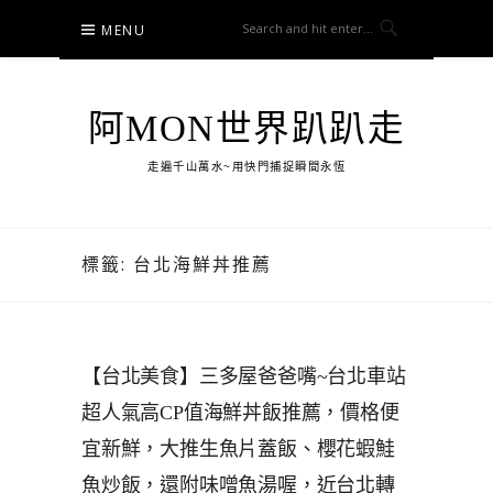
Skip
MENU
to
content
阿MON世界趴趴走
走遍千山萬水~用快門捕捉瞬間永恆
標籤:
台北海鮮丼推薦
【台北美食】三多屋爸爸嘴~台北車站
超人氣高CP值海鮮丼飯推薦，價格便
宜新鮮，大推生魚片蓋飯、櫻花蝦鮭
魚炒飯，還附味噌魚湯喔，近台北轉