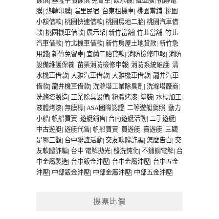
傢俱
|
基隆平價傢俱
免留車
|
飲水機
|
離型膜
|
抗靜電
膜
|
熱轉印膜
|
瑞里民宿
|
台東租機車
|
桃園當鋪
|
桃園
小額借款
|
桃園快速借款
|
桃園房地二胎
|
桃園汽車借
款
|
桃園機車借款
|
展示架
|
新竹當舖
|
竹北當舖
|
竹北
汽車借款
|
竹北機車借款
|
新竹房屋土地貸款
|
新竹急
用錢
|
新竹免留車
|
宜蘭二胎貸款
|
消防檢修申報
|
消防
設備維護保養
|
苗栗消防檢修申報
|
消防系統維護
|
清
水機車借款
|
大雅汽車借款
|
大雅機車借款
|
龍井汽車
借款
|
龍井機車借款
|
洗滌塔工業除臭劑
|
洗滌塔廠商
|
洗滌塔製造
|
工業除臭設備
|
粉體烤漆
|
塗裝
|
水標加工
|
液體烤漆
|
無膜標
|
ASA國際認證
|
二等遊艇駕照
|
動力
小船
|
帆船買賣
|
遊艇銷售
|
台南遊艇活動
|
二手遊艇
|
中古遊艇
|
遊艇代售
|
帆船買賣
|
買遊艇
|
賣遊艇
|
三觀
是哪三觀
|
台中聯誼活動
|
交友軟體詐騙
|
怎麼告白
|
交
友軟體詐騙
|
台中 電解拋光
|
酸洗鈍化
|
不鏽鋼電解
|
台
中金屬製造
|
台中鈑金沖壓
|
台中金屬沖壓
|
台中五金
沖壓
|
中部鈑金沖壓
|
中部金屬沖壓
|
中部五金沖壓
|
機票比價