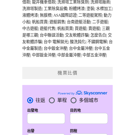
借款
|
龍井機車借款
|
洗滌塔工業除臭劑
|
洗滌塔廠商
|
洗滌塔製造
|
工業除臭設備
|
粉體烤漆
|
塗裝
|
水標加工
|
液體烤漆
|
無膜標
|
ASA國際認證
|
二等遊艇駕照
|
動力
小船
|
帆船買賣
|
遊艇銷售
|
台南遊艇活動
|
二手遊艇
|
中古遊艇
|
遊艇代售
|
帆船買賣
|
買遊艇
|
賣遊艇
|
三觀
是哪三觀
|
台中聯誼活動
|
交友軟體詐騙
|
怎麼告白
|
交
友軟體詐騙
|
台中 電解拋光
|
酸洗鈍化
|
不鏽鋼電解
|
台
中金屬製造
|
台中鈑金沖壓
|
台中金屬沖壓
|
台中五金
沖壓
|
中部鈑金沖壓
|
中部金屬沖壓
|
中部五金沖壓
|
機票比價