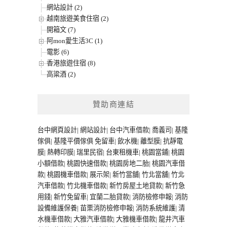
網站設計 (2)
越南旅遊美食住宿 (2)
開箱文 (7)
阿mon愛生活3C (1)
電影 (6)
香港旅遊住宿 (8)
高粱酒 (2)
贊助商連結
台中網頁設計
|
網站設計
|
台中汽車借款
|
喬義司
|
基隆
傢俱
|
基隆平價傢俱
免留車
|
飲水機
|
離型膜
|
抗靜電
膜
|
熱轉印膜
|
瑞里民宿
|
台東租機車
|
桃園當鋪
|
桃園
小額借款
|
桃園快速借款
|
桃園房地二胎
|
桃園汽車借
款
|
桃園機車借款
|
展示架
|
新竹當舖
|
竹北當舖
|
竹北
汽車借款
|
竹北機車借款
|
新竹房屋土地貸款
|
新竹急
用錢
|
新竹免留車
|
宜蘭二胎貸款
|
消防檢修申報
|
消防
設備維護保養
|
苗栗消防檢修申報
|
消防系統維護
|
清
水機車借款
|
大雅汽車借款
|
大雅機車借款
|
龍井汽車