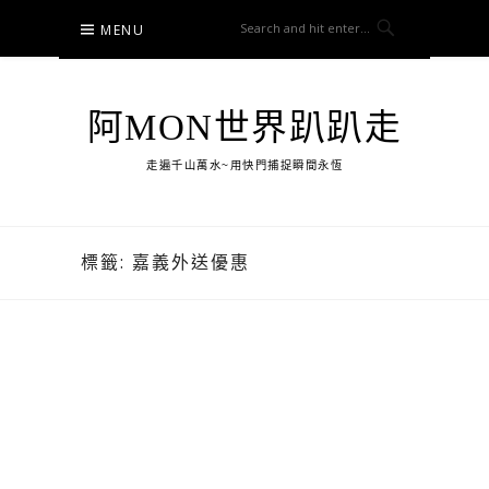
Skip
MENU
to
content
阿MON世界趴趴走
走遍千山萬水~用快門捕捉瞬間永恆
標籤:
嘉義外送優惠