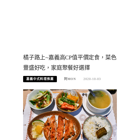
橘子路上~嘉義高CP值平價定食，菜色
豐盛好吃，家庭聚餐好選擇
嘉義中式料理推薦
阿MON
2020-10-03