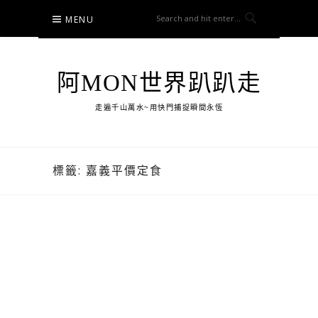
Skip
MENU
to
content
阿MON世界趴趴走
走遍千山萬水~用快門捕捉瞬間永恆
標籤:
嘉義平價定食