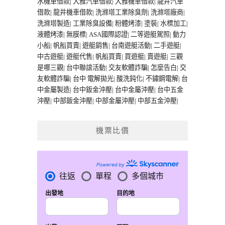
水機車借款
|
大雅汽車借款
|
大雅機車借款
|
龍井汽車
借款
|
龍井機車借款
|
洗滌塔工業除臭劑
|
洗滌塔廠商
|
洗滌塔製造
|
工業除臭設備
|
粉體烤漆
|
塗裝
|
水標加工
|
液體烤漆
|
無膜標
|
ASA國際認證
|
二等遊艇駕照
|
動力
小船
|
帆船買賣
|
遊艇銷售
|
台南遊艇活動
|
二手遊艇
|
中古遊艇
|
遊艇代售
|
帆船買賣
|
買遊艇
|
賣遊艇
|
三觀
是哪三觀
|
台中聯誼活動
|
交友軟體詐騙
|
怎麼告白
|
交
友軟體詐騙
|
台中 電解拋光
|
酸洗鈍化
|
不鏽鋼電解
|
台
中金屬製造
|
台中鈑金沖壓
|
台中金屬沖壓
|
台中五金
沖壓
|
中部鈑金沖壓
|
中部金屬沖壓
|
中部五金沖壓
|
機票比價