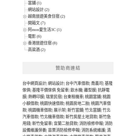
當鋪 (1)
網站設計 (2)
越南旅遊美食住宿 (2)
開箱文 (7)
阿mon愛生活3C (1)
電影 (6)
香港旅遊住宿 (8)
高粱酒 (2)
贊助商連結
台中網頁設計
|
網站設計
|
台中汽車借款
|
喬義司
|
基隆
傢俱
|
基隆平價傢俱
免留車
|
飲水機
|
離型膜
|
抗靜電
膜
|
熱轉印膜
|
瑞里民宿
|
台東租機車
|
桃園當鋪
|
桃園
小額借款
|
桃園快速借款
|
桃園房地二胎
|
桃園汽車借
款
|
桃園機車借款
|
展示架
|
新竹當舖
|
竹北當舖
|
竹北
汽車借款
|
竹北機車借款
|
新竹房屋土地貸款
|
新竹急
用錢
|
新竹免留車
|
宜蘭二胎貸款
|
消防檢修申報
|
消防
設備維護保養
|
苗栗消防檢修申報
|
消防系統維護
|
清