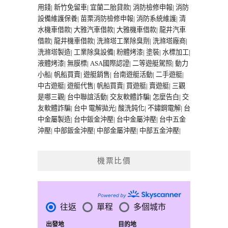
用錢
|
新竹免留車
|
宜蘭二胎貸款
|
消防檢修申報
|
消防
設備維護保養
|
苗栗消防檢修申報
|
消防系統維護
|
清
水機車借款
|
大雅汽車借款
|
大雅機車借款
|
龍井汽車
借款
|
龍井機車借款
|
洗滌塔工業除臭劑
|
洗滌塔廠商
|
洗滌塔製造
|
工業除臭設備
|
粉體烤漆
|
塗裝
|
水標加工
|
液體烤漆
|
無膜標
|
ASA國際認證
|
二等遊艇駕照
|
動力
小船
|
帆船買賣
|
遊艇銷售
|
台南遊艇活動
|
二手遊艇
|
中古遊艇
|
遊艇代售
|
帆船買賣
|
買遊艇
|
賣遊艇
|
三觀
是哪三觀
|
台中聯誼活動
|
交友軟體詐騙
|
怎麼告白
|
交
友軟體詐騙
|
台中 電解拋光
|
酸洗鈍化
|
不鏽鋼電解
|
台
中金屬製造
|
台中鈑金沖壓
|
台中金屬沖壓
|
台中五金
沖壓
|
中部鈑金沖壓
|
中部金屬沖壓
|
中部五金沖壓
|
機票比價