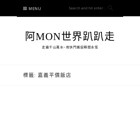
Skip
MENU
to
content
阿MON世界趴趴走
走遍千山萬水~用快門捕捉瞬間永恆
標籤:
嘉義平價飯店