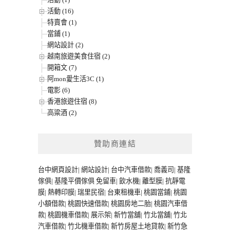
活動 (16)
特賣會 (1)
當鋪 (1)
網站設計 (2)
越南旅遊美食住宿 (2)
開箱文 (7)
阿mon愛生活3C (1)
電影 (6)
香港旅遊住宿 (8)
高粱酒 (2)
贊助商連結
台中網頁設計
|
網站設計
|
台中汽車借款
|
喬義司
|
基隆
傢俱
|
基隆平價傢俱
免留車
|
飲水機
|
離型膜
|
抗靜電
膜
|
熱轉印膜
|
瑞里民宿
|
台東租機車
|
桃園當鋪
|
桃園
小額借款
|
桃園快速借款
|
桃園房地二胎
|
桃園汽車借
款
|
桃園機車借款
|
展示架
|
新竹當舖
|
竹北當舖
|
竹北
汽車借款
|
竹北機車借款
|
新竹房屋土地貸款
|
新竹急