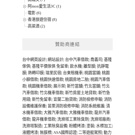
阿mon愛生活3C (1)
電影 (6)
香港旅遊住宿 (8)
高粱酒 (2)
贊助商連結
台中網頁設計
|
網站設計
|
台中汽車借款
|
喬義司
|
基隆
傢俱
|
基隆平價傢俱
免留車
|
飲水機
|
離型膜
|
抗靜電
膜
|
熱轉印膜
|
瑞里民宿
|
台東租機車
|
桃園當鋪
|
桃園
小額借款
|
桃園快速借款
|
桃園房地二胎
|
桃園汽車借
款
|
桃園機車借款
|
展示架
|
新竹當舖
|
竹北當舖
|
竹北
汽車借款
|
竹北機車借款
|
新竹房屋土地貸款
|
新竹急
用錢
|
新竹免留車
|
宜蘭二胎貸款
|
消防檢修申報
|
消防
設備維護保養
|
苗栗消防檢修申報
|
消防系統維護
|
清
水機車借款
|
大雅汽車借款
|
大雅機車借款
|
龍井汽車
借款
|
龍井機車借款
|
洗滌塔工業除臭劑
|
洗滌塔廠商
|
洗滌塔製造
|
工業除臭設備
|
粉體烤漆
|
塗裝
|
水標加工
|
液體烤漆
|
無膜標
|
ASA國際認證
|
二等遊艇駕照
|
動力