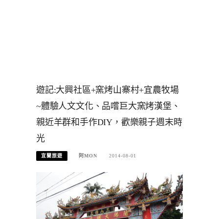
遊記:大興社區+窯烤山寨村+宜農牧場
~體驗人文文化、品嚐巨大窯烤漢堡、
親近羊群和手作DIY，歡樂親子週末時
光
宜蘭旅遊
阿MON
2014-08-01