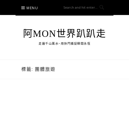
Skip
MENU
to
content
阿MON世界趴趴走
走遍千山萬水~用快門捕捉瞬間永恆
標籤:
團體旅遊