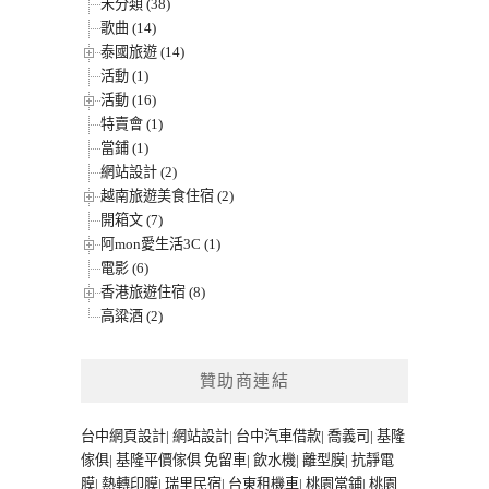
未分類 (38)
歌曲 (14)
泰國旅遊 (14)
活動 (1)
活動 (16)
特賣會 (1)
當鋪 (1)
網站設計 (2)
越南旅遊美食住宿 (2)
開箱文 (7)
阿mon愛生活3C (1)
電影 (6)
香港旅遊住宿 (8)
高粱酒 (2)
贊助商連結
台中網頁設計
|
網站設計
|
台中汽車借款
|
喬義司
|
基隆
傢俱
|
基隆平價傢俱
免留車
|
飲水機
|
離型膜
|
抗靜電
膜
|
熱轉印膜
|
瑞里民宿
|
台東租機車
|
桃園當鋪
|
桃園