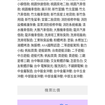
小額借款
|
桃園快速借款
|
桃園房地二胎
|
桃園汽車借
款
|
桃園機車借款
|
展示架
|
新竹當舖
|
竹北當舖
|
竹北
汽車借款
|
竹北機車借款
|
新竹房屋土地貸款
|
新竹急
用錢
|
新竹免留車
|
宜蘭二胎貸款
|
消防檢修申報
|
消防
設備維護保養
|
苗栗消防檢修申報
|
消防系統維護
|
清
水機車借款
|
大雅汽車借款
|
大雅機車借款
|
龍井汽車
借款
|
龍井機車借款
|
洗滌塔工業除臭劑
|
洗滌塔廠商
|
洗滌塔製造
|
工業除臭設備
|
粉體烤漆
|
塗裝
|
水標加工
|
液體烤漆
|
無膜標
|
ASA國際認證
|
二等遊艇駕照
|
動力
小船
|
帆船買賣
|
遊艇銷售
|
台南遊艇活動
|
二手遊艇
|
中古遊艇
|
遊艇代售
|
帆船買賣
|
買遊艇
|
賣遊艇
|
三觀
是哪三觀
|
台中聯誼活動
|
交友軟體詐騙
|
怎麼告白
|
交
友軟體詐騙
|
台中 電解拋光
|
酸洗鈍化
|
不鏽鋼電解
|
台
中金屬製造
|
台中鈑金沖壓
|
台中金屬沖壓
|
台中五金
沖壓
|
中部鈑金沖壓
|
中部金屬沖壓
|
中部五金沖壓
|
機票比價