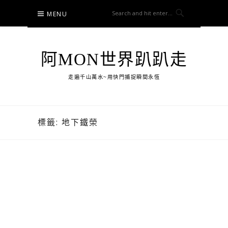
Skip
MENU
to
content
阿MON世界趴趴走
走遍千山萬水~用快門捕捉瞬間永恆
標籤:
地下鐵榮