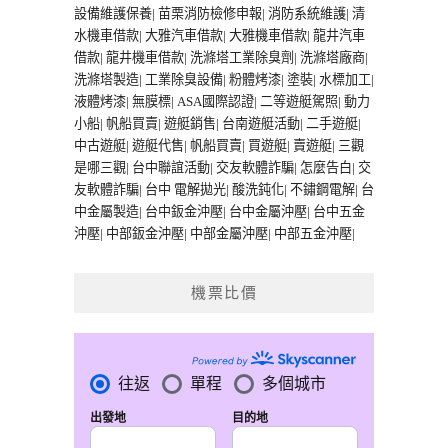
設備維護保養
|
苗栗消防檢修申報
|
消防系統維護
|
清
水機車借款
|
大雅汽車借款
|
大雅機車借款
|
龍井汽車
借款
|
龍井機車借款
|
洗滌塔工業除臭劑
|
洗滌塔廠商
|
洗滌塔製造
|
工業除臭設備
|
粉體烤漆
|
塗裝
|
水標加工
|
液體烤漆
|
無膜標
|
ASA國際認證
|
二等遊艇駕照
|
動力
小船
|
帆船買賣
|
遊艇銷售
|
台南遊艇活動
|
二手遊艇
|
中古遊艇
|
遊艇代售
|
帆船買賣
|
買遊艇
|
賣遊艇
|
三觀
是哪三觀
|
台中聯誼活動
|
交友軟體詐騙
|
怎麼告白
|
交
友軟體詐騙
|
台中 電解拋光
|
酸洗鈍化
|
不鏽鋼電解
|
台
中金屬製造
|
台中鈑金沖壓
|
台中金屬沖壓
|
台中五金
沖壓
|
中部鈑金沖壓
|
中部金屬沖壓
|
中部五金沖壓
|
機票比價