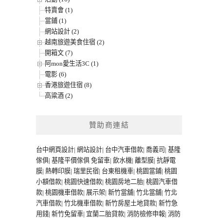
特賣會 (1)
當鋪 (1)
網站設計 (2)
越南旅遊美食住宿 (2)
開箱文 (7)
阿mon愛生活3C (1)
電影 (6)
香港旅遊住宿 (8)
高粱酒 (2)
贊助商連結
台中網頁設計
|
網站設計
|
台中汽車借款
|
喬義司
|
基隆
傢俱
|
基隆平價傢俱
免留車
|
飲水機
|
離型膜
|
抗靜電
膜
|
熱轉印膜
|
瑞里民宿
|
台東租機車
|
桃園當鋪
|
桃園
小額借款
|
桃園快速借款
|
桃園房地二胎
|
桃園汽車借
款
|
桃園機車借款
|
展示架
|
新竹當舖
|
竹北當舖
|
竹北
汽車借款
|
竹北機車借款
|
新竹房屋土地貸款
|
新竹急
用錢
|
新竹免留車
|
宜蘭二胎貸款
|
消防檢修申報
|
消防