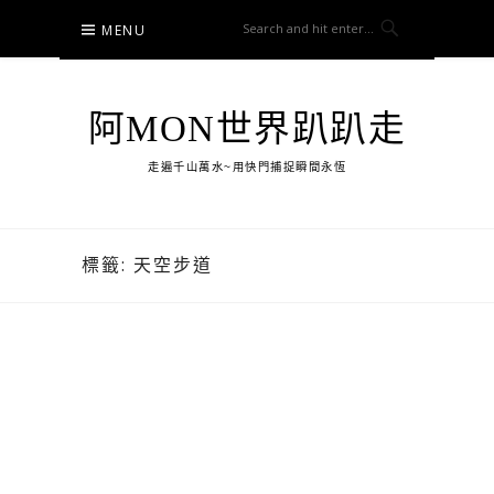
Skip
MENU
to
content
阿MON世界趴趴走
走遍千山萬水~用快門捕捉瞬間永恆
標籤:
天空步道