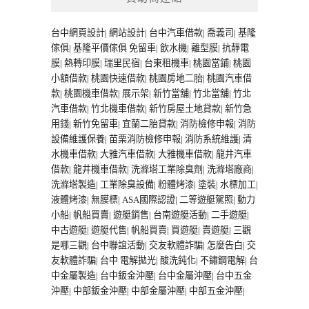
台中網頁設計
|
網站設計
|
台中汽車借款
|
喬義司
|
基隆
傢俱
|
基隆平價傢俱
免留車
|
飲水機
|
離型膜
|
抗靜電
膜
|
熱轉印膜
|
瑞里民宿
|
台東租機車
|
桃園當鋪
|
桃園
小額借款
|
桃園快速借款
|
桃園房地二胎
|
桃園汽車借
款
|
桃園機車借款
|
展示架
|
新竹當舖
|
竹北當舖
|
竹北
汽車借款
|
竹北機車借款
|
新竹房屋土地貸款
|
新竹急
用錢
|
新竹免留車
|
宜蘭二胎貸款
|
消防檢修申報
|
消防
設備維護保養
|
苗栗消防檢修申報
|
消防系統維護
|
清
水機車借款
|
大雅汽車借款
|
大雅機車借款
|
龍井汽車
借款
|
龍井機車借款
|
洗滌塔工業除臭劑
|
洗滌塔廠商
|
洗滌塔製造
|
工業除臭設備
|
粉體烤漆
|
塗裝
|
水標加工
|
液體烤漆
|
無膜標
|
ASA國際認證
|
二等遊艇駕照
|
動力
小船
|
帆船買賣
|
遊艇銷售
|
台南遊艇活動
|
二手遊艇
|
中古遊艇
|
遊艇代售
|
帆船買賣
|
買遊艇
|
賣遊艇
|
三觀
是哪三觀
|
台中聯誼活動
|
交友軟體詐騙
|
怎麼告白
|
交
友軟體詐騙
|
台中 電解拋光
|
酸洗鈍化
|
不鏽鋼電解
|
台
中金屬製造
|
台中鈑金沖壓
|
台中金屬沖壓
|
台中五金
沖壓
|
中部鈑金沖壓
|
中部金屬沖壓
|
中部五金沖壓
|