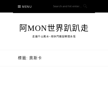
Skip
MENU
to
content
阿MON世界趴趴走
走遍千山萬水~用快門捕捉瞬間永恆
標籤:
奧斯卡