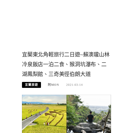
宜蘭東北角輕旅行二日遊~蘇澳瓏山林
冷泉飯店一泊二食、猴洞坑瀑布、二
湖鳳梨館、三奇美徑伯朗大道
宜蘭旅遊
阿MON
2021-03-14