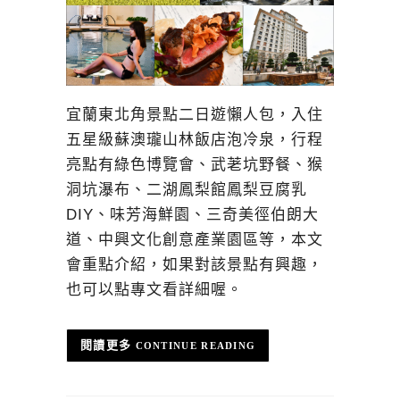
宜蘭東北角景點二日遊懶人包，入住
五星級蘇澳瓏山林飯店泡冷泉，行程
亮點有綠色博覽會、武荖坑野餐、猴
洞坑瀑布、二湖鳳梨館鳳梨豆腐乳
DIY、味芳海鮮園、三奇美徑伯朗大
道、中興文化創意產業園區等，本文
會重點介紹，如果對該景點有興趣，
也可以點專文看詳細喔。
CONTINUE READING