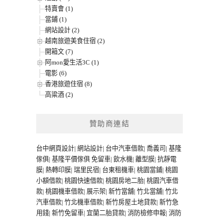
特賣會 (1)
當鋪 (1)
網站設計 (2)
越南旅遊美食住宿 (2)
開箱文 (7)
阿mon愛生活3C (1)
電影 (6)
香港旅遊住宿 (8)
高粱酒 (2)
贊助商連結
台中網頁設計
|
網站設計
|
台中汽車借款
|
喬義司
|
基隆
傢俱
|
基隆平價傢俱
免留車
|
飲水機
|
離型膜
|
抗靜電
膜
|
熱轉印膜
|
瑞里民宿
|
台東租機車
|
桃園當鋪
|
桃園
小額借款
|
桃園快速借款
|
桃園房地二胎
|
桃園汽車借
款
|
桃園機車借款
|
展示架
|
新竹當舖
|
竹北當舖
|
竹北
汽車借款
|
竹北機車借款
|
新竹房屋土地貸款
|
新竹急
用錢
|
新竹免留車
|
宜蘭二胎貸款
|
消防檢修申報
|
消防