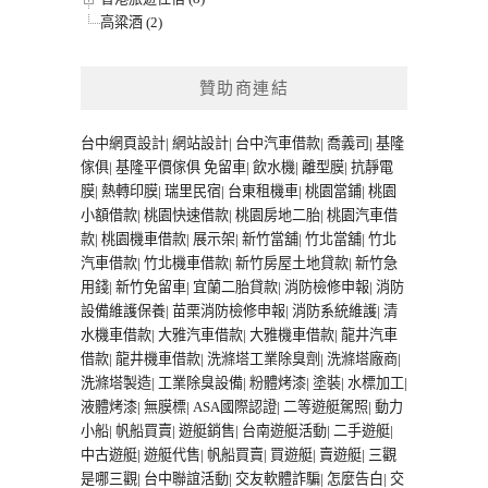
高粱酒 (2)
贊助商連結
台中網頁設計
|
網站設計
|
台中汽車借款
|
喬義司
|
基隆
傢俱
|
基隆平價傢俱
免留車
|
飲水機
|
離型膜
|
抗靜電
膜
|
熱轉印膜
|
瑞里民宿
|
台東租機車
|
桃園當鋪
|
桃園
小額借款
|
桃園快速借款
|
桃園房地二胎
|
桃園汽車借
款
|
桃園機車借款
|
展示架
|
新竹當舖
|
竹北當舖
|
竹北
汽車借款
|
竹北機車借款
|
新竹房屋土地貸款
|
新竹急
用錢
|
新竹免留車
|
宜蘭二胎貸款
|
消防檢修申報
|
消防
設備維護保養
|
苗栗消防檢修申報
|
消防系統維護
|
清
水機車借款
|
大雅汽車借款
|
大雅機車借款
|
龍井汽車
借款
|
龍井機車借款
|
洗滌塔工業除臭劑
|
洗滌塔廠商
|
洗滌塔製造
|
工業除臭設備
|
粉體烤漆
|
塗裝
|
水標加工
|
液體烤漆
|
無膜標
|
ASA國際認證
|
二等遊艇駕照
|
動力
小船
|
帆船買賣
|
遊艇銷售
|
台南遊艇活動
|
二手遊艇
|
中古遊艇
|
遊艇代售
|
帆船買賣
|
買遊艇
|
賣遊艇
|
三觀
是哪三觀
|
台中聯誼活動
|
交友軟體詐騙
|
怎麼告白
|
交