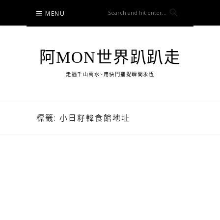
Skip
MENU
to
content
阿MON世界趴趴走
走遍千山萬水~用快門捕捉瞬間永恆
標籤:
小日籽韓食館地址