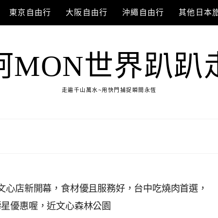
東京自由行
大阪自由行
沖繩自由行
其他日本
阿MON世界趴趴
走遍千山萬水~用快門捕捉瞬間永恆
文心店新開幕，食材優且服務好，台中吃燒肉首選，
壽星優惠喔，近文心森林公園