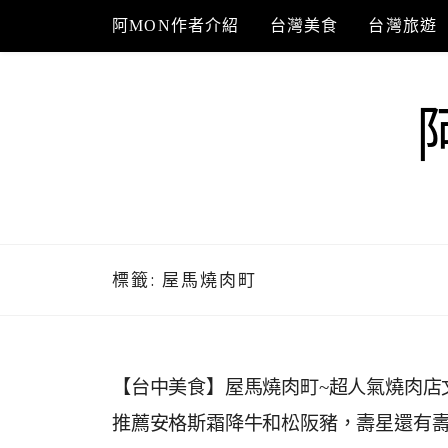
Skip
阿MON作者介紹
台灣美食
台灣旅遊
to
content
標籤:
屋馬燒肉町
【台中美食】屋馬燒肉町~超人氣燒肉店
推薦安格斯霜降牛和松阪豬，壽星還有