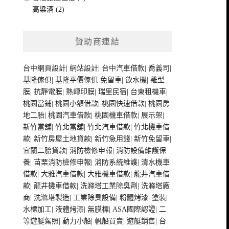
高粱酒 (2)
贊助商連結
台中網頁設計
|
網站設計
|
台中汽車借款
|
喬義司
|
基隆傢俱
|
基隆平價傢俱
免留車
|
飲水機
|
離型
膜
|
抗靜電膜
|
熱轉印膜
|
瑞里民宿
|
台東租機車
|
桃園當鋪
|
桃園小額借款
|
桃園快速借款
|
桃園房
地二胎
|
桃園汽車借款
|
桃園機車借款
|
展示架
|
新竹當舖
|
竹北當舖
|
竹北汽車借款
|
竹北機車借
款
|
新竹房屋土地貸款
|
新竹急用錢
|
新竹免留車
|
宜蘭二胎貸款
|
消防檢修申報
|
消防設備維護保
養
|
苗栗消防檢修申報
|
消防系統維護
|
清水機車
借款
|
大雅汽車借款
|
大雅機車借款
|
龍井汽車借
款
|
龍井機車借款
|
洗滌塔工業除臭劑
|
洗滌塔廠
商
|
洗滌塔製造
|
工業除臭設備
|
粉體烤漆
|
塗裝
|
水標加工
|
液體烤漆
|
無膜標
|
ASA國際認證
|
二
等遊艇駕照
|
動力小船
|
帆船買賣
|
遊艇銷售
|
台