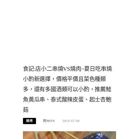
食記:店小二串燒VS燒肉~夏日吃串燒
小酌新選擇，價格平價且菜色種類
多，還有多國酒類可以小酌，推薦鮭
魚黃瓜串、泰式酸辣皮蛋、起士杏鮑
菇
燒烤
阿MON
2016-07-08