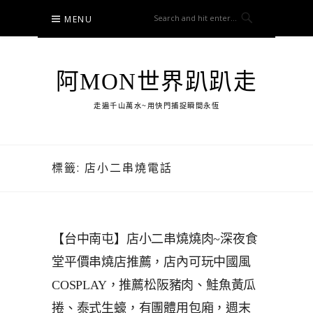
Skip
MENU
to
content
阿MON世界趴趴走
走遍千山萬水~用快門捕捉瞬間永恆
標籤:
店小二串燒電話
【台中南屯】店小二串燒燒肉~深夜食
堂平價串燒店推薦，店內可玩中國風
COSPLAY，推薦松阪豬肉、鮭魚黃瓜
捲、泰式生蠔，有團體用包廂，週末