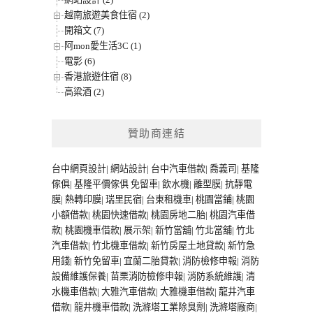
越南旅遊美食住宿 (2)
開箱文 (7)
阿mon愛生活3C (1)
電影 (6)
香港旅遊住宿 (8)
高粱酒 (2)
贊助商連結
台中網頁設計
|
網站設計
|
台中汽車借款
|
喬義司
|
基隆
傢俱
|
基隆平價傢俱
免留車
|
飲水機
|
離型膜
|
抗靜電
膜
|
熱轉印膜
|
瑞里民宿
|
台東租機車
|
桃園當鋪
|
桃園
小額借款
|
桃園快速借款
|
桃園房地二胎
|
桃園汽車借
款
|
桃園機車借款
|
展示架
|
新竹當舖
|
竹北當舖
|
竹北
汽車借款
|
竹北機車借款
|
新竹房屋土地貸款
|
新竹急
用錢
|
新竹免留車
|
宜蘭二胎貸款
|
消防檢修申報
|
消防
設備維護保養
|
苗栗消防檢修申報
|
消防系統維護
|
清
水機車借款
|
大雅汽車借款
|
大雅機車借款
|
龍井汽車
借款
|
龍井機車借款
|
洗滌塔工業除臭劑
|
洗滌塔廠商
|