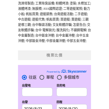
洗滌塔製造
|
工業除臭設備
|
粉體烤漆
|
塗裝
|
水標加工
|
液體烤漆
|
無膜標
|
ASA國際認證
|
二等遊艇駕照
|
動力
小船
|
帆船買賣
|
遊艇銷售
|
台南遊艇活動
|
二手遊艇
|
中古遊艇
|
遊艇代售
|
帆船買賣
|
買遊艇
|
賣遊艇
|
三觀
是哪三觀
|
台中聯誼活動
|
交友軟體詐騙
|
怎麼告白
|
交
友軟體詐騙
|
台中 電解拋光
|
酸洗鈍化
|
不鏽鋼電解
|
台
中金屬製造
|
台中鈑金沖壓
|
台中金屬沖壓
|
台中五金
沖壓
|
中部鈑金沖壓
|
中部金屬沖壓
|
中部五金沖壓
|
機票比價