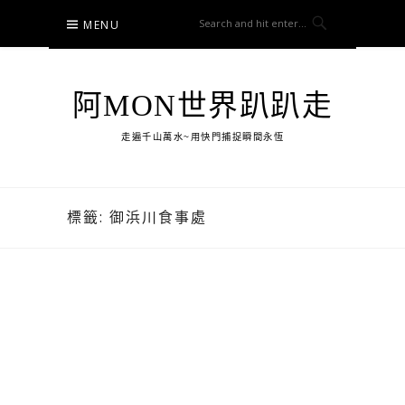
Skip
MENU
to
content
阿MON世界趴趴走
走遍千山萬水~用快門捕捉瞬間永恆
標籤:
御浜川食事處