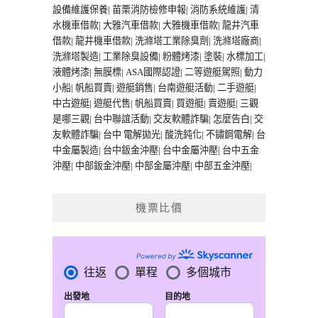
設備維護保養
|
苗栗消防檢修申報
|
消防系統維護
|
清
水機車借款
|
大雅汽車借款
|
大雅機車借款
|
龍井汽車
借款
|
龍井機車借款
|
洗滌塔工業除臭劑
|
洗滌塔廠商
|
洗滌塔製造
|
工業除臭設備
|
粉體烤漆
|
塗裝
|
水標加工
|
液體烤漆
|
無膜標
|
ASA國際認證
|
二等遊艇駕照
|
動力
小船
|
帆船買賣
|
遊艇銷售
|
台南遊艇活動
|
二手遊艇
|
中古遊艇
|
遊艇代售
|
帆船買賣
|
買遊艇
|
賣遊艇
|
三觀
是哪三觀
|
台中聯誼活動
|
交友軟體詐騙
|
怎麼告白
|
交
友軟體詐騙
|
台中 電解拋光
|
酸洗鈍化
|
不鏽鋼電解
|
台
中金屬製造
|
台中鈑金沖壓
|
台中金屬沖壓
|
台中五金
沖壓
|
中部鈑金沖壓
|
中部金屬沖壓
|
中部五金沖壓
|
機票比價