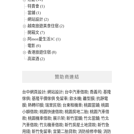
特賣會 (1)
當鋪 (1)
網站設計 (2)
越南旅遊美食住宿 (2)
開箱文 (7)
阿mon愛生活3C (1)
電影 (6)
香港旅遊住宿 (8)
高粱酒 (2)
贊助商連結
台中網頁設計
|
網站設計
|
台中汽車借款
|
喬義司
|
基隆
傢俱
|
基隆平價傢俱
免留車
|
飲水機
|
離型膜
|
抗靜電
膜
|
熱轉印膜
|
瑞里民宿
|
台東租機車
|
桃園當鋪
|
桃園
小額借款
|
桃園快速借款
|
桃園房地二胎
|
桃園汽車借
款
|
桃園機車借款
|
展示架
|
新竹當舖
|
竹北當舖
|
竹北
汽車借款
|
竹北機車借款
|
新竹房屋土地貸款
|
新竹急
用錢
|
新竹免留車
|
宜蘭二胎貸款
|
消防檢修申報
|
消防