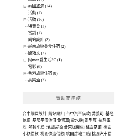
泰國旅遊 (14)
活動 (1)
活動 (16)
特賣會 (1)
當鋪 (1)
網站設計 (2)
越南旅遊美食住宿 (2)
開箱文 (7)
阿mon愛生活3C (1)
電影 (6)
香港旅遊住宿 (8)
高粱酒 (2)
贊助商連結
台中網頁設計
|
網站設計
|
台中汽車借款
|
喬義司
|
基隆
傢俱
|
基隆平價傢俱
免留車
|
飲水機
|
離型膜
|
抗靜電
膜
|
熱轉印膜
|
瑞里民宿
|
台東租機車
|
桃園當鋪
|
桃園
小額借款
|
桃園快速借款
|
桃園房地二胎
|
桃園汽車借