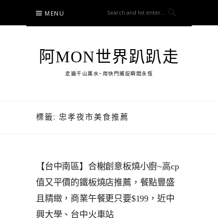
Skip
MENU
to
content
阿MON世界趴趴走
走遍千山萬水~用快門捕捉瞬間永恆
標籤:
忠孝夜市美食推薦
【台中南區】合榭創意板燒小廚~高cp
值又平價的鐵板燒店推薦，餐點豐盛
且精緻，商業午餐更只要$199，近中
興大學、台中火車站