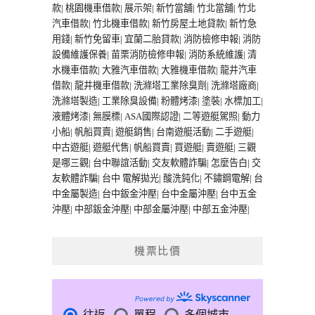
款
|
桃園機車借款
|
展示架
|
新竹當舖
|
竹北當舖
|
竹北
汽車借款
|
竹北機車借款
|
新竹房屋土地貸款
|
新竹急
用錢
|
新竹免留車
|
宜蘭二胎貸款
|
消防檢修申報
|
消防
設備維護保養
|
苗栗消防檢修申報
|
消防系統維護
|
清
水機車借款
|
大雅汽車借款
|
大雅機車借款
|
龍井汽車
借款
|
龍井機車借款
|
洗滌塔工業除臭劑
|
洗滌塔廠商
|
洗滌塔製造
|
工業除臭設備
|
粉體烤漆
|
塗裝
|
水標加工
|
液體烤漆
|
無膜標
|
ASA國際認證
|
二等遊艇駕照
|
動力
小船
|
帆船買賣
|
遊艇銷售
|
台南遊艇活動
|
二手遊艇
|
中古遊艇
|
遊艇代售
|
帆船買賣
|
買遊艇
|
賣遊艇
|
三觀
是哪三觀
|
台中聯誼活動
|
交友軟體詐騙
|
怎麼告白
|
交
友軟體詐騙
|
台中 電解拋光
|
酸洗鈍化
|
不鏽鋼電解
|
台
中金屬製造
|
台中鈑金沖壓
|
台中金屬沖壓
|
台中五金
沖壓
|
中部鈑金沖壓
|
中部金屬沖壓
|
中部五金沖壓
|
機票比價