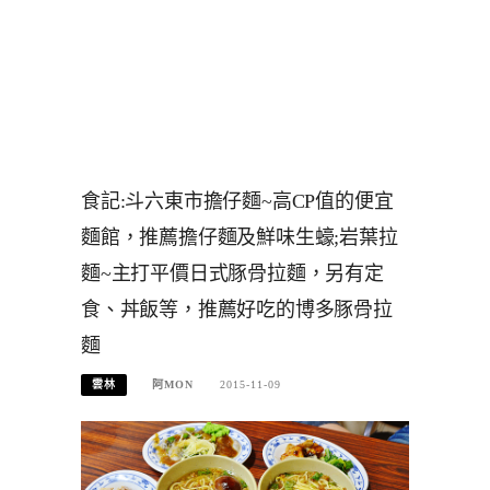
食記:斗六東市擔仔麵~高CP值的便宜
麵館，推薦擔仔麵及鮮味生蠔;岩葉拉
麵~主打平價日式豚骨拉麵，另有定
食、丼飯等，推薦好吃的博多豚骨拉
麵
雲林
阿MON
2015-11-09