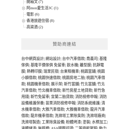
開箱文 (7)
阿mon愛生活3C (1)
電影 (6)
香港旅遊住宿 (8)
高粱酒 (2)
贊助商連結
台中網頁設計
|
網站設計
|
台中汽車借款
|
喬義司
|
基隆
傢俱
|
基隆平價傢俱
免留車
|
飲水機
|
離型膜
|
抗靜電
膜
|
熱轉印膜
|
瑞里民宿
|
台東租機車
|
桃園當鋪
|
桃園
小額借款
|
桃園快速借款
|
桃園房地二胎
|
桃園汽車借
款
|
桃園機車借款
|
展示架
|
新竹當舖
|
竹北當舖
|
竹北
汽車借款
|
竹北機車借款
|
新竹房屋土地貸款
|
新竹急
用錢
|
新竹免留車
|
宜蘭二胎貸款
|
消防檢修申報
|
消防
設備維護保養
|
苗栗消防檢修申報
|
消防系統維護
|
清
水機車借款
|
大雅汽車借款
|
大雅機車借款
|
龍井汽車
借款
|
龍井機車借款
|
洗滌塔工業除臭劑
|
洗滌塔廠商
|
洗滌塔製造
|
工業除臭設備
|
粉體烤漆
|
塗裝
|
水標加工
|
液體烤漆
|
無膜標
|
ASA國際認證
|
二等遊艇駕照
|
動力