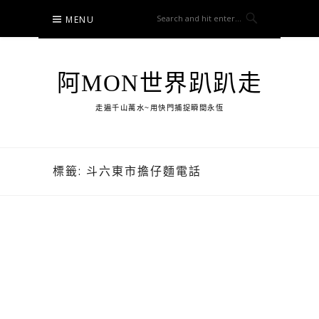
Skip
MENU
to
content
阿MON世界趴趴走
走遍千山萬水~用快門捕捉瞬間永恆
標籤:
斗六東市擔仔麵電話