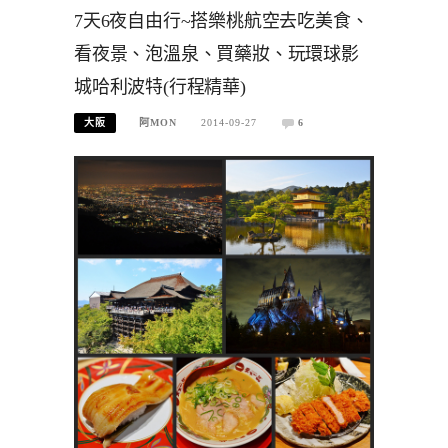
7天6夜自由行~搭樂桃航空去吃美食、
看夜景、泡溫泉、買藥妝、玩環球影
城哈利波特(行程精華)
大阪
阿MON
2014-09-27
6