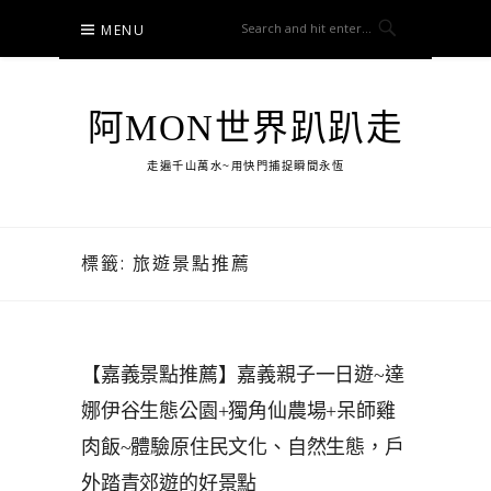
Skip
MENU
to
content
阿MON世界趴趴走
走遍千山萬水~用快門捕捉瞬間永恆
標籤:
旅遊景點推薦
【嘉義景點推薦】嘉義親子一日遊~達
娜伊谷生態公園+獨角仙農場+呆師雞
肉飯~體驗原住民文化、自然生態，戶
外踏青郊遊的好景點