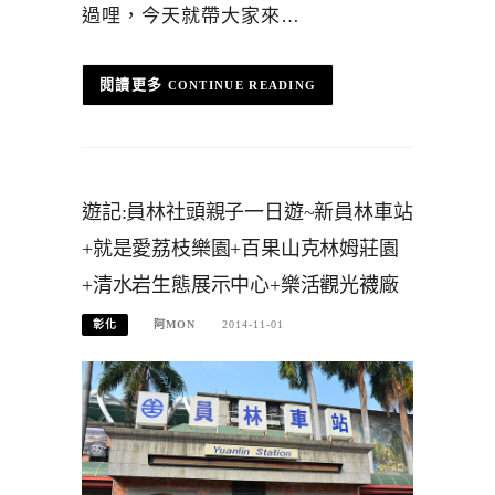
過哩，今天就帶大家來…
CONTINUE READING
遊記:員林社頭親子一日遊~新員林車站
+就是愛荔枝樂園+百果山克林姆莊園
+清水岩生態展示中心+樂活觀光襪廠
彰化
阿MON
2014-11-01