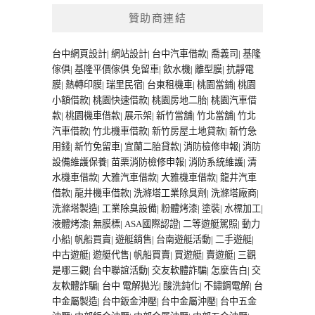
贊助商連結
台中網頁設計
|
網站設計
|
台中汽車借款
|
喬義司
|
基隆
傢俱
|
基隆平價傢俱
免留車
|
飲水機
|
離型膜
|
抗靜電
膜
|
熱轉印膜
|
瑞里民宿
|
台東租機車
|
桃園當鋪
|
桃園
小額借款
|
桃園快速借款
|
桃園房地二胎
|
桃園汽車借
款
|
桃園機車借款
|
展示架
|
新竹當舖
|
竹北當舖
|
竹北
汽車借款
|
竹北機車借款
|
新竹房屋土地貸款
|
新竹急
用錢
|
新竹免留車
|
宜蘭二胎貸款
|
消防檢修申報
|
消防
設備維護保養
|
苗栗消防檢修申報
|
消防系統維護
|
清
水機車借款
|
大雅汽車借款
|
大雅機車借款
|
龍井汽車
借款
|
龍井機車借款
|
洗滌塔工業除臭劑
|
洗滌塔廠商
|
洗滌塔製造
|
工業除臭設備
|
粉體烤漆
|
塗裝
|
水標加工
|
液體烤漆
|
無膜標
|
ASA國際認證
|
二等遊艇駕照
|
動力
小船
|
帆船買賣
|
遊艇銷售
|
台南遊艇活動
|
二手遊艇
|
中古遊艇
|
遊艇代售
|
帆船買賣
|
買遊艇
|
賣遊艇
|
三觀
是哪三觀
|
台中聯誼活動
|
交友軟體詐騙
|
怎麼告白
|
交
友軟體詐騙
|
台中 電解拋光
|
酸洗鈍化
|
不鏽鋼電解
|
台
中金屬製造
|
台中鈑金沖壓
|
台中金屬沖壓
|
台中五金