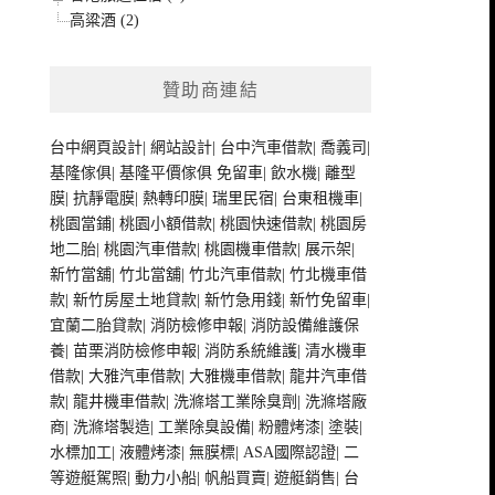
高粱酒 (2)
贊助商連結
台中網頁設計
|
網站設計
|
台中汽車借款
|
喬義司
|
基隆傢俱
|
基隆平價傢俱
免留車
|
飲水機
|
離型
膜
|
抗靜電膜
|
熱轉印膜
|
瑞里民宿
|
台東租機車
|
桃園當鋪
|
桃園小額借款
|
桃園快速借款
|
桃園房
地二胎
|
桃園汽車借款
|
桃園機車借款
|
展示架
|
新竹當舖
|
竹北當舖
|
竹北汽車借款
|
竹北機車借
款
|
新竹房屋土地貸款
|
新竹急用錢
|
新竹免留車
|
宜蘭二胎貸款
|
消防檢修申報
|
消防設備維護保
養
|
苗栗消防檢修申報
|
消防系統維護
|
清水機車
借款
|
大雅汽車借款
|
大雅機車借款
|
龍井汽車借
款
|
龍井機車借款
|
洗滌塔工業除臭劑
|
洗滌塔廠
商
|
洗滌塔製造
|
工業除臭設備
|
粉體烤漆
|
塗裝
|
水標加工
|
液體烤漆
|
無膜標
|
ASA國際認證
|
二
等遊艇駕照
|
動力小船
|
帆船買賣
|
遊艇銷售
|
台