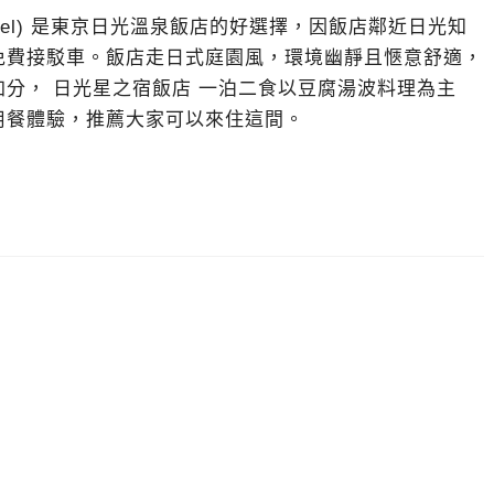
do Hotel) 是東京日光溫泉飯店的好選擇，因飯店鄰近日光知
免費接駁車。飯店走日式庭園風，環境幽靜且愜意舒適，
分， 日光星之宿飯店 一泊二食以豆腐湯波料理為主
用餐體驗，推薦大家可以來住這間。