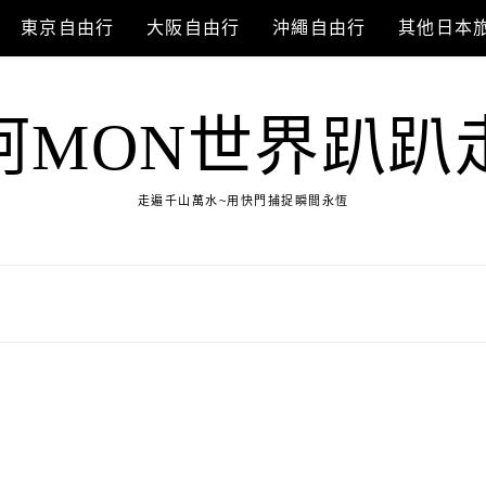
東京自由行
大阪自由行
沖繩自由行
其他日本
阿MON世界趴趴
走遍千山萬水~用快門捕捉瞬間永恆