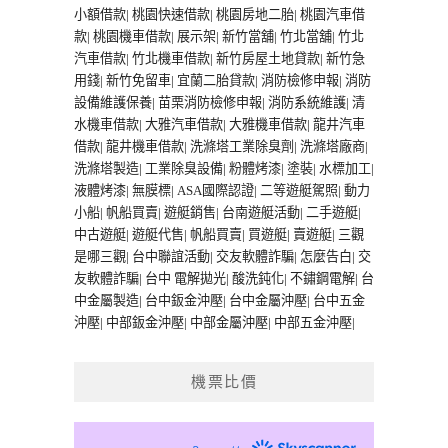
小額借款
|
桃園快速借款
|
桃園房地二胎
|
桃園汽車借
款
|
桃園機車借款
|
展示架
|
新竹當舖
|
竹北當舖
|
竹北
汽車借款
|
竹北機車借款
|
新竹房屋土地貸款
|
新竹急
用錢
|
新竹免留車
|
宜蘭二胎貸款
|
消防檢修申報
|
消防
設備維護保養
|
苗栗消防檢修申報
|
消防系統維護
|
清
水機車借款
|
大雅汽車借款
|
大雅機車借款
|
龍井汽車
借款
|
龍井機車借款
|
洗滌塔工業除臭劑
|
洗滌塔廠商
|
洗滌塔製造
|
工業除臭設備
|
粉體烤漆
|
塗裝
|
水標加工
|
液體烤漆
|
無膜標
|
ASA國際認證
|
二等遊艇駕照
|
動力
小船
|
帆船買賣
|
遊艇銷售
|
台南遊艇活動
|
二手遊艇
|
中古遊艇
|
遊艇代售
|
帆船買賣
|
買遊艇
|
賣遊艇
|
三觀
是哪三觀
|
台中聯誼活動
|
交友軟體詐騙
|
怎麼告白
|
交
友軟體詐騙
|
台中 電解拋光
|
酸洗鈍化
|
不鏽鋼電解
|
台
中金屬製造
|
台中鈑金沖壓
|
台中金屬沖壓
|
台中五金
沖壓
|
中部鈑金沖壓
|
中部金屬沖壓
|
中部五金沖壓
|
機票比價