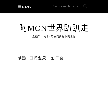
Skip
MENU
to
content
阿MON世界趴趴走
走遍千山萬水~用快門捕捉瞬間永恆
標籤:
日光溫泉一泊二食