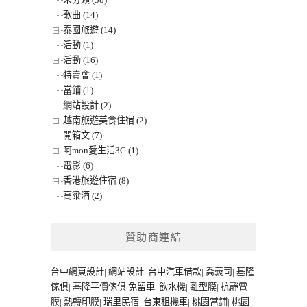
歌曲 (14)
泰國旅遊 (14)
活動 (1)
活動 (16)
特賣會 (1)
當鋪 (1)
網站設計 (2)
越南旅遊美食住宿 (2)
開箱文 (7)
阿mon愛生活3C (1)
電影 (6)
香港旅遊住宿 (8)
高粱酒 (2)
贊助商連結
台中網頁設計
|
網站設計
|
台中汽車借款
|
喬義司
|
基隆
傢俱
|
基隆平價傢俱
免留車
|
飲水機
|
離型膜
|
抗靜電
膜
|
熱轉印膜
|
瑞里民宿
|
台東租機車
|
桃園當鋪
|
桃園