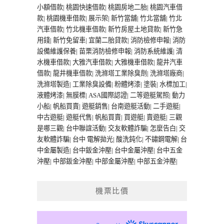
小額借款
|
桃園快速借款
|
桃園房地二胎
|
桃園汽車借
款
|
桃園機車借款
|
展示架
|
新竹當舖
|
竹北當舖
|
竹北
汽車借款
|
竹北機車借款
|
新竹房屋土地貸款
|
新竹急
用錢
|
新竹免留車
|
宜蘭二胎貸款
|
消防檢修申報
|
消防
設備維護保養
|
苗栗消防檢修申報
|
消防系統維護
|
清
水機車借款
|
大雅汽車借款
|
大雅機車借款
|
龍井汽車
借款
|
龍井機車借款
|
洗滌塔工業除臭劑
|
洗滌塔廠商
|
洗滌塔製造
|
工業除臭設備
|
粉體烤漆
|
塗裝
|
水標加工
|
液體烤漆
|
無膜標
|
ASA國際認證
|
二等遊艇駕照
|
動力
小船
|
帆船買賣
|
遊艇銷售
|
台南遊艇活動
|
二手遊艇
|
中古遊艇
|
遊艇代售
|
帆船買賣
|
買遊艇
|
賣遊艇
|
三觀
是哪三觀
|
台中聯誼活動
|
交友軟體詐騙
|
怎麼告白
|
交
友軟體詐騙
|
台中 電解拋光
|
酸洗鈍化
|
不鏽鋼電解
|
台
中金屬製造
|
台中鈑金沖壓
|
台中金屬沖壓
|
台中五金
沖壓
|
中部鈑金沖壓
|
中部金屬沖壓
|
中部五金沖壓
|
機票比價