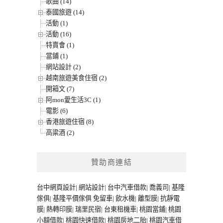
歌曲 (14)
泰國旅遊 (14)
活動 (1)
活動 (16)
特賣會 (1)
當鋪 (1)
網站設計 (2)
越南旅遊美食住宿 (2)
開箱文 (7)
阿mon愛生活3C (1)
電影 (6)
香港旅遊住宿 (8)
高粱酒 (2)
贊助商連結
台中網頁設計
|
網站設計
|
台中汽車借款
|
喬義司
|
基隆
傢俱
|
基隆平價傢俱
免留車
|
飲水機
|
離型膜
|
抗靜電
膜
|
熱轉印膜
|
瑞里民宿
|
台東租機車
|
桃園當鋪
|
桃園
小額借款
|
桃園快速借款
|
桃園房地二胎
|
桃園汽車借