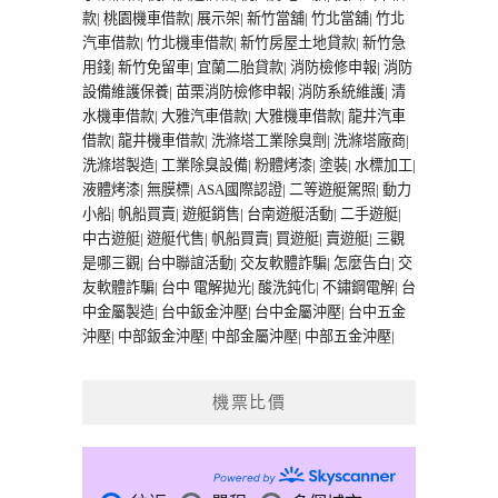
款
|
桃園機車借款
|
展示架
|
新竹當舖
|
竹北當舖
|
竹北
汽車借款
|
竹北機車借款
|
新竹房屋土地貸款
|
新竹急
用錢
|
新竹免留車
|
宜蘭二胎貸款
|
消防檢修申報
|
消防
設備維護保養
|
苗栗消防檢修申報
|
消防系統維護
|
清
水機車借款
|
大雅汽車借款
|
大雅機車借款
|
龍井汽車
借款
|
龍井機車借款
|
洗滌塔工業除臭劑
|
洗滌塔廠商
|
洗滌塔製造
|
工業除臭設備
|
粉體烤漆
|
塗裝
|
水標加工
|
液體烤漆
|
無膜標
|
ASA國際認證
|
二等遊艇駕照
|
動力
小船
|
帆船買賣
|
遊艇銷售
|
台南遊艇活動
|
二手遊艇
|
中古遊艇
|
遊艇代售
|
帆船買賣
|
買遊艇
|
賣遊艇
|
三觀
是哪三觀
|
台中聯誼活動
|
交友軟體詐騙
|
怎麼告白
|
交
友軟體詐騙
|
台中 電解拋光
|
酸洗鈍化
|
不鏽鋼電解
|
台
中金屬製造
|
台中鈑金沖壓
|
台中金屬沖壓
|
台中五金
沖壓
|
中部鈑金沖壓
|
中部金屬沖壓
|
中部五金沖壓
|
機票比價