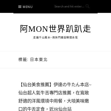
Skip
MENU
to
content
阿MON世界趴趴走
走遍千山萬水~用快門捕捉瞬間永恆
標籤:
日本東北
【仙台美食推薦】伊達の牛たん本店~
仙台超人氣牛舌專門店推薦，在寬敞
舒適的洋風環境中用餐，大啖美味嫩
口的牛舌定食，近JR仙台站