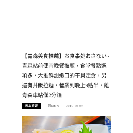
【青森美食推薦】お食事処おさない~
青森站前便宜晚餐推薦，食堂餐點選
項多，大推鮮甜嫩口的干貝定食，另
還有丼飯拉麵，營業到晚上9點半，離
青森車站僅2分鐘
日本旅遊
阿MON
2016-10-09