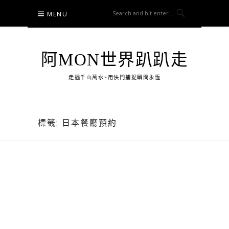
Skip
MENU
to
content
阿MON世界趴趴走
走遍千山萬水~用快門捕捉瞬間永恆
標籤:
日本餐廳預約