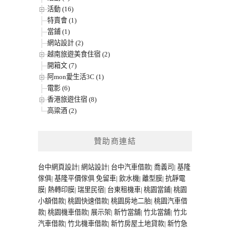
活動 (16)
特賣會 (1)
當鋪 (1)
網站設計 (2)
越南旅遊美食住宿 (2)
開箱文 (7)
阿mon愛生活3C (1)
電影 (6)
香港旅遊住宿 (8)
高粱酒 (2)
贊助商連結
台中網頁設計
|
網站設計
|
台中汽車借款
|
喬義司
|
基隆
傢俱
|
基隆平價傢俱
免留車
|
飲水機
|
離型膜
|
抗靜電
膜
|
熱轉印膜
|
瑞里民宿
|
台東租機車
|
桃園當鋪
|
桃園
小額借款
|
桃園快速借款
|
桃園房地二胎
|
桃園汽車借
款
|
桃園機車借款
|
展示架
|
新竹當舖
|
竹北當舖
|
竹北
汽車借款
|
竹北機車借款
|
新竹房屋土地貸款
|
新竹急