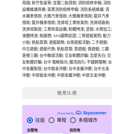
用錢
|
新竹免留車
|
宜蘭二胎貸款
|
消防檢修申報
|
消防
設備維護保養
|
苗栗消防檢修申報
|
消防系統維護
|
清
水機車借款
|
大雅汽車借款
|
大雅機車借款
|
龍井汽車
借款
|
龍井機車借款
|
洗滌塔工業除臭劑
|
洗滌塔廠商
|
洗滌塔製造
|
工業除臭設備
|
粉體烤漆
|
塗裝
|
水標加工
|
液體烤漆
|
無膜標
|
ASA國際認證
|
二等遊艇駕照
|
動力
小船
|
帆船買賣
|
遊艇銷售
|
台南遊艇活動
|
二手遊艇
|
中古遊艇
|
遊艇代售
|
帆船買賣
|
買遊艇
|
賣遊艇
|
三觀
是哪三觀
|
台中聯誼活動
|
交友軟體詐騙
|
怎麼告白
|
交
友軟體詐騙
|
台中 電解拋光
|
酸洗鈍化
|
不鏽鋼電解
|
台
中金屬製造
|
台中鈑金沖壓
|
台中金屬沖壓
|
台中五金
沖壓
|
中部鈑金沖壓
|
中部金屬沖壓
|
中部五金沖壓
|
機票比價