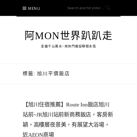
Skip
MENU
to
content
阿MON世界趴趴走
走遍千山萬水~用快門捕捉瞬間永恆
標籤:
旭川平價飯店
【旭川住宿推薦】Route Inn飯店旭川
站前~JR旭川站前新商務飯店，客房新
穎，高樓層夜景美，有展望大浴場，
近AEON商場