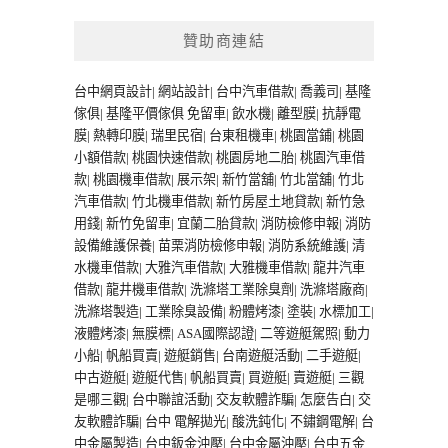
贊助商連結
台中網頁設計
|
網站設計
|
台中汽車借款
|
喬義司
|
基隆
傢俱
|
基隆平價傢俱
免留車
|
飲水機
|
離型膜
|
抗靜電
膜
|
熱轉印膜
|
瑞里民宿
|
台東租機車
|
桃園當鋪
|
桃園
小額借款
|
桃園快速借款
|
桃園房地二胎
|
桃園汽車借
款
|
桃園機車借款
|
展示架
|
新竹當舖
|
竹北當舖
|
竹北
汽車借款
|
竹北機車借款
|
新竹房屋土地貸款
|
新竹急
用錢
|
新竹免留車
|
宜蘭二胎貸款
|
消防檢修申報
|
消防
設備維護保養
|
苗栗消防檢修申報
|
消防系統維護
|
清
水機車借款
|
大雅汽車借款
|
大雅機車借款
|
龍井汽車
借款
|
龍井機車借款
|
洗滌塔工業除臭劑
|
洗滌塔廠商
|
洗滌塔製造
|
工業除臭設備
|
粉體烤漆
|
塗裝
|
水標加工
|
液體烤漆
|
無膜標
|
ASA國際認證
|
二等遊艇駕照
|
動力
小船
|
帆船買賣
|
遊艇銷售
|
台南遊艇活動
|
二手遊艇
|
中古遊艇
|
遊艇代售
|
帆船買賣
|
買遊艇
|
賣遊艇
|
三觀
是哪三觀
|
台中聯誼活動
|
交友軟體詐騙
|
怎麼告白
|
交
友軟體詐騙
|
台中 電解拋光
|
酸洗鈍化
|
不鏽鋼電解
|
台
中金屬製造
|
台中鈑金沖壓
|
台中金屬沖壓
|
台中五金