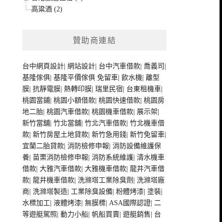
高粱酒 (2)
贊助商連結
台中網頁設計
|
網站設計
|
台中汽車借款
|
喬義司
|
基隆傢俱
|
基隆平價傢俱
免留車
|
飲水機
|
離型
膜
|
抗靜電膜
|
熱轉印膜
|
瑞里民宿
|
台東租機車
|
桃園當鋪
|
桃園小額借款
|
桃園快速借款
|
桃園房
地二胎
|
桃園汽車借款
|
桃園機車借款
|
展示架
|
新竹當舖
|
竹北當舖
|
竹北汽車借款
|
竹北機車借
款
|
新竹房屋土地貸款
|
新竹急用錢
|
新竹免留車
|
宜蘭二胎貸款
|
消防檢修申報
|
消防設備維護保
養
|
苗栗消防檢修申報
|
消防系統維護
|
清水機車
借款
|
大雅汽車借款
|
大雅機車借款
|
龍井汽車借
款
|
龍井機車借款
|
洗滌塔工業除臭劑
|
洗滌塔廠
商
|
洗滌塔製造
|
工業除臭設備
|
粉體烤漆
|
塗裝
|
水標加工
|
液體烤漆
|
無膜標
|
ASA國際認證
|
二
等遊艇駕照
|
動力小船
|
帆船買賣
|
遊艇銷售
|
台