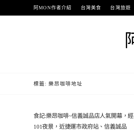
Skip
阿MON作者介紹
台灣美食
台灣旅遊
to
content
標籤:
樂昂咖啡地址
食記:樂昂咖啡~信義誠品店人氣開幕，
101夜景，近捷運市政府站、信義誠品