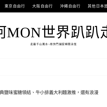
東京自由行
大阪自由行
沖繩自由行
其他日本
阿MON世界趴趴
走遍千山萬水~用快門捕捉瞬間永恆
經典鹽味蜜糖領結、牛小排義大利麵激推，還有浪漫