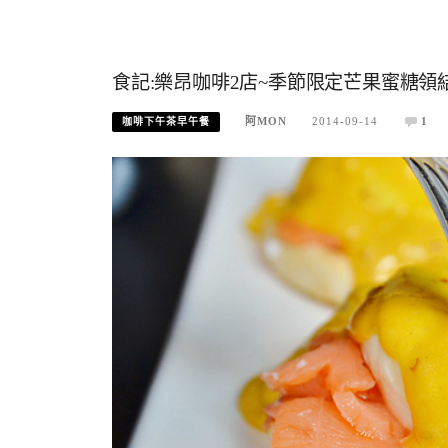
食記:樂昂咖啡2店~季節限定芒果蜜糖
阿MON
2014-09-14
1
咖啡下午茶早午餐