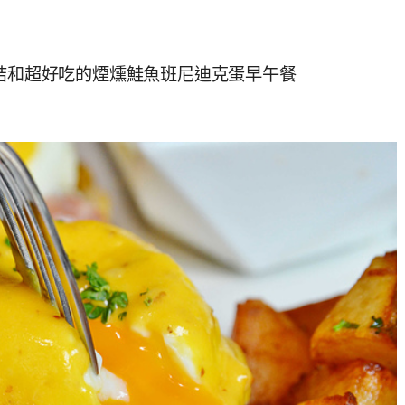
領結和超好吃的煙燻鮭魚班尼迪克蛋早午餐