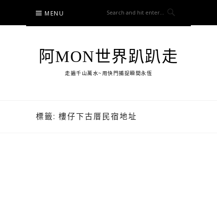
Skip
MENU
to
content
阿MON世界趴趴走
走遍千山萬水~用快門捕捉瞬間永恆
標籤:
樓仔下古厝民宿地址