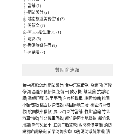
當鋪 (1)
網站設計 (2)
越南旅遊美食住宿 (2)
開箱文 (7)
阿mon愛生活3C (1)
電影 (6)
香港旅遊住宿 (8)
高粱酒 (2)
贊助商連結
台中網頁設計
|
網站設計
|
台中汽車借款
|
喬義司
|
基隆
傢俱
|
基隆平價傢俱
免留車
|
飲水機
|
離型膜
|
抗靜電
膜
|
熱轉印膜
|
瑞里民宿
|
台東租機車
|
桃園當鋪
|
桃園
小額借款
|
桃園快速借款
|
桃園房地二胎
|
桃園汽車借
款
|
桃園機車借款
|
展示架
|
新竹當舖
|
竹北當舖
|
竹北
汽車借款
|
竹北機車借款
|
新竹房屋土地貸款
|
新竹急
用錢
|
新竹免留車
|
宜蘭二胎貸款
|
消防檢修申報
|
消防
設備維護保養
|
苗栗消防檢修申報
|
消防系統維護
|
清