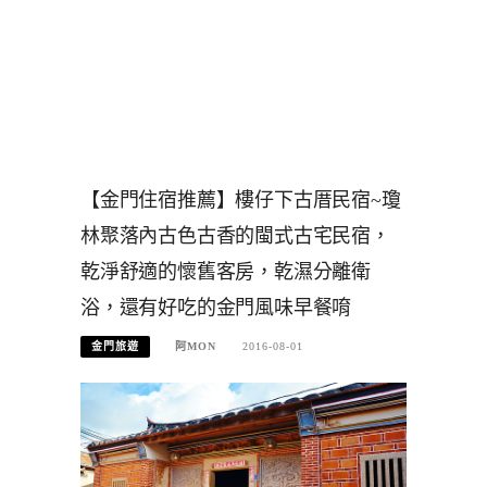
【金門住宿推薦】樓仔下古厝民宿~瓊
林聚落內古色古香的閩式古宅民宿，
乾淨舒適的懷舊客房，乾濕分離衛
浴，還有好吃的金門風味早餐唷
金門旅遊
阿MON
2016-08-01