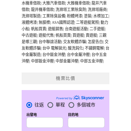
水機車借款
|
大雅汽車借款
|
大雅機車借款
|
龍井汽車
借款
|
龍井機車借款
|
洗滌塔工業除臭劑
|
洗滌塔廠商
|
洗滌塔製造
|
工業除臭設備
|
粉體烤漆
|
塗裝
|
水標加工
|
液體烤漆
|
無膜標
|
ASA國際認證
|
二等遊艇駕照
|
動力
小船
|
帆船買賣
|
遊艇銷售
|
台南遊艇活動
|
二手遊艇
|
中古遊艇
|
遊艇代售
|
帆船買賣
|
買遊艇
|
賣遊艇
|
三觀
是哪三觀
|
台中聯誼活動
|
交友軟體詐騙
|
怎麼告白
|
交
友軟體詐騙
|
台中 電解拋光
|
酸洗鈍化
|
不鏽鋼電解
|
台
中金屬製造
|
台中鈑金沖壓
|
台中金屬沖壓
|
台中五金
沖壓
|
中部鈑金沖壓
|
中部金屬沖壓
|
中部五金沖壓
|
機票比價