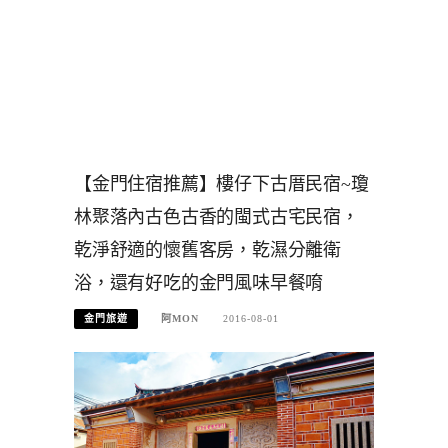
【金門住宿推薦】樓仔下古厝民宿~瓊
林聚落內古色古香的閩式古宅民宿，
乾淨舒適的懷舊客房，乾濕分離衛
浴，還有好吃的金門風味早餐唷
金門旅遊
阿MON
2016-08-01