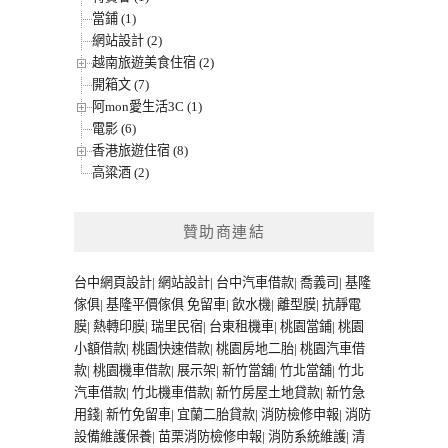
當鋪 (1)
網站設計 (2)
越南旅遊美食住宿 (2)
開箱文 (7)
阿mon愛生活3C (1)
電影 (6)
香港旅遊住宿 (8)
高粱酒 (2)
贊助商連結
台中網頁設計
|
網站設計
|
台中汽車借款
|
喬義司
|
基隆
傢俱
|
基隆平價傢俱
免留車
|
飲水機
|
離型膜
|
抗靜電
膜
|
熱轉印膜
|
瑞里民宿
|
台東租機車
|
桃園當鋪
|
桃園
小額借款
|
桃園快速借款
|
桃園房地二胎
|
桃園汽車借
款
|
桃園機車借款
|
展示架
|
新竹當舖
|
竹北當舖
|
竹北
汽車借款
|
竹北機車借款
|
新竹房屋土地貸款
|
新竹急
用錢
|
新竹免留車
|
宜蘭二胎貸款
|
消防檢修申報
|
消防
設備維護保養
|
苗栗消防檢修申報
|
消防系統維護
|
清