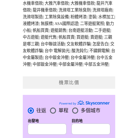
水機車借款
|
大雅汽車借款
|
大雅機車借款
|
龍井汽車
借款
|
龍井機車借款
|
洗滌塔工業除臭劑
|
洗滌塔廠商
|
洗滌塔製造
|
工業除臭設備
|
粉體烤漆
|
塗裝
|
水標加工
|
液體烤漆
|
無膜標
|
ASA國際認證
|
二等遊艇駕照
|
動力
小船
|
帆船買賣
|
遊艇銷售
|
台南遊艇活動
|
二手遊艇
|
中古遊艇
|
遊艇代售
|
帆船買賣
|
買遊艇
|
賣遊艇
|
三觀
是哪三觀
|
台中聯誼活動
|
交友軟體詐騙
|
怎麼告白
|
交
友軟體詐騙
|
台中 電解拋光
|
酸洗鈍化
|
不鏽鋼電解
|
台
中金屬製造
|
台中鈑金沖壓
|
台中金屬沖壓
|
台中五金
沖壓
|
中部鈑金沖壓
|
中部金屬沖壓
|
中部五金沖壓
|
機票比價