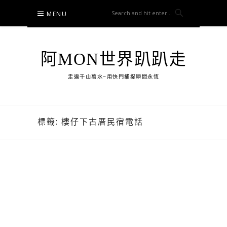
Skip
MENU
to
content
阿MON世界趴趴走
走遍千山萬水~用快門捕捉瞬間永恆
標籤:
樓仔下古厝民宿電話