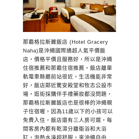
那霸格拉斯麗飯店 (Hotel Gracery
Naha)是沖繩國際通超人氣平價飯
店，價格平價且服務好，所以是沖繩
住宿推薦和那霸住宿推薦，飯店離單
軌電車縣廳前站很近，生活機能非常
好，飯店鄰近驚安殿堂和牧志公設市
場，逛街採購伴手禮藥妝都沒問題，
那霸格拉斯麗飯店也是很棒的沖繩親
子住宿喔，因為11歲以下的小孩可以
免費入住，飯店還有三人房可選，每
間客房內都有乾濕分離衛浴和大浴
缸，泡熱水澡超舒服，來沖繩自由