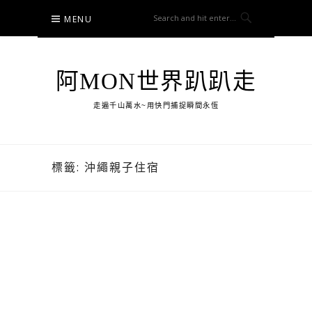
Skip
MENU
to
content
阿MON世界趴趴走
走遍千山萬水~用快門捕捉瞬間永恆
標籤:
沖繩親子住宿