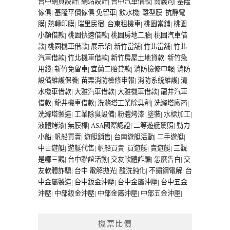
台中網頁設計
|
網站設計
|
台中汽車借款
|
喬義司
|
基隆
傢俱
|
基隆平價傢俱
免留車
|
飲水機
|
離型膜
|
抗靜電
膜
|
熱轉印膜
|
瑞里民宿
|
台東租機車
|
桃園當鋪
|
桃園
小額借款
|
桃園快速借款
|
桃園房地二胎
|
桃園汽車借
款
|
桃園機車借款
|
展示架
|
新竹當舖
|
竹北當舖
|
竹北
汽車借款
|
竹北機車借款
|
新竹房屋土地貸款
|
新竹急
用錢
|
新竹免留車
|
宜蘭二胎貸款
|
消防檢修申報
|
消防
設備維護保養
|
苗栗消防檢修申報
|
消防系統維護
|
清
水機車借款
|
大雅汽車借款
|
大雅機車借款
|
龍井汽車
借款
|
龍井機車借款
|
洗滌塔工業除臭劑
|
洗滌塔廠商
|
洗滌塔製造
|
工業除臭設備
|
粉體烤漆
|
塗裝
|
水標加工
|
液體烤漆
|
無膜標
|
ASA國際認證
|
二等遊艇駕照
|
動力
小船
|
帆船買賣
|
遊艇銷售
|
台南遊艇活動
|
二手遊艇
|
中古遊艇
|
遊艇代售
|
帆船買賣
|
買遊艇
|
賣遊艇
|
三觀
是哪三觀
|
台中聯誼活動
|
交友軟體詐騙
|
怎麼告白
|
交
友軟體詐騙
|
台中 電解拋光
|
酸洗鈍化
|
不鏽鋼電解
|
台
中金屬製造
|
台中鈑金沖壓
|
台中金屬沖壓
|
台中五金
沖壓
|
中部鈑金沖壓
|
中部金屬沖壓
|
中部五金沖壓
|
機票比價