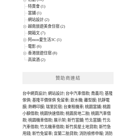
特賣會 (1)
當鋪 (1)
網站設計 (2)
越南旅遊美食住宿 (2)
開箱文 (7)
阿mon愛生活3C (1)
電影 (6)
香港旅遊住宿 (8)
高粱酒 (2)
贊助商連結
台中網頁設計
|
網站設計
|
台中汽車借款
|
喬義司
|
基隆
傢俱
|
基隆平價傢俱
免留車
|
飲水機
|
離型膜
|
抗靜電
膜
|
熱轉印膜
|
瑞里民宿
|
台東租機車
|
桃園當鋪
|
桃園
小額借款
|
桃園快速借款
|
桃園房地二胎
|
桃園汽車借
款
|
桃園機車借款
|
展示架
|
新竹當舖
|
竹北當舖
|
竹北
汽車借款
|
竹北機車借款
|
新竹房屋土地貸款
|
新竹急
用錢
|
新竹免留車
|
宜蘭二胎貸款
|
消防檢修申報
|
消防