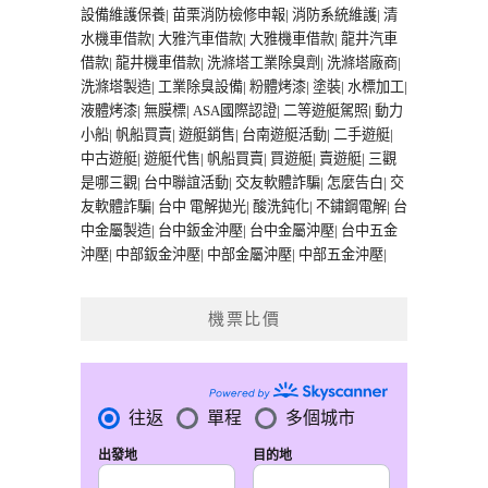
設備維護保養
|
苗栗消防檢修申報
|
消防系統維護
|
清
水機車借款
|
大雅汽車借款
|
大雅機車借款
|
龍井汽車
借款
|
龍井機車借款
|
洗滌塔工業除臭劑
|
洗滌塔廠商
|
洗滌塔製造
|
工業除臭設備
|
粉體烤漆
|
塗裝
|
水標加工
|
液體烤漆
|
無膜標
|
ASA國際認證
|
二等遊艇駕照
|
動力
小船
|
帆船買賣
|
遊艇銷售
|
台南遊艇活動
|
二手遊艇
|
中古遊艇
|
遊艇代售
|
帆船買賣
|
買遊艇
|
賣遊艇
|
三觀
是哪三觀
|
台中聯誼活動
|
交友軟體詐騙
|
怎麼告白
|
交
友軟體詐騙
|
台中 電解拋光
|
酸洗鈍化
|
不鏽鋼電解
|
台
中金屬製造
|
台中鈑金沖壓
|
台中金屬沖壓
|
台中五金
沖壓
|
中部鈑金沖壓
|
中部金屬沖壓
|
中部五金沖壓
|
機票比價