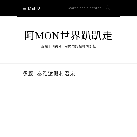
Skip
MENU
to
content
阿MON世界趴趴走
走遍千山萬水~用快門捕捉瞬間永恆
標籤:
泰雅渡假村溫泉