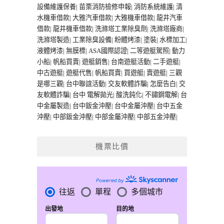
設備維護保養
|
苗栗消防檢修申報
|
消防系統維護
|
清
水機車借款
|
大雅汽車借款
|
大雅機車借款
|
龍井汽車
借款
|
龍井機車借款
|
洗滌塔工業除臭劑
|
洗滌塔廠商
|
洗滌塔製造
|
工業除臭設備
|
粉體烤漆
|
塗裝
|
水標加工
|
液體烤漆
|
無膜標
|
ASA國際認證
|
二等遊艇駕照
|
動力
小船
|
帆船買賣
|
遊艇銷售
|
台南遊艇活動
|
二手遊艇
|
中古遊艇
|
遊艇代售
|
帆船買賣
|
買遊艇
|
賣遊艇
|
三觀
是哪三觀
|
台中聯誼活動
|
交友軟體詐騙
|
怎麼告白
|
交
友軟體詐騙
|
台中 電解拋光
|
酸洗鈍化
|
不鏽鋼電解
|
台
中金屬製造
|
台中鈑金沖壓
|
台中金屬沖壓
|
台中五金
沖壓
|
中部鈑金沖壓
|
中部金屬沖壓
|
中部五金沖壓
|
機票比價