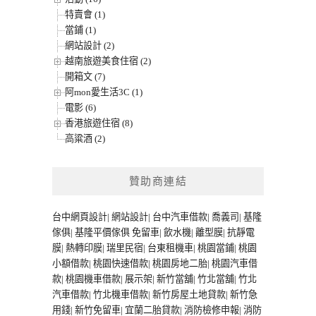
特賣會 (1)
當鋪 (1)
網站設計 (2)
越南旅遊美食住宿 (2)
開箱文 (7)
阿mon愛生活3C (1)
電影 (6)
香港旅遊住宿 (8)
高粱酒 (2)
贊助商連結
台中網頁設計
|
網站設計
|
台中汽車借款
|
喬義司
|
基隆
傢俱
|
基隆平價傢俱
免留車
|
飲水機
|
離型膜
|
抗靜電
膜
|
熱轉印膜
|
瑞里民宿
|
台東租機車
|
桃園當鋪
|
桃園
小額借款
|
桃園快速借款
|
桃園房地二胎
|
桃園汽車借
款
|
桃園機車借款
|
展示架
|
新竹當舖
|
竹北當舖
|
竹北
汽車借款
|
竹北機車借款
|
新竹房屋土地貸款
|
新竹急
用錢
|
新竹免留車
|
宜蘭二胎貸款
|
消防檢修申報
|
消防