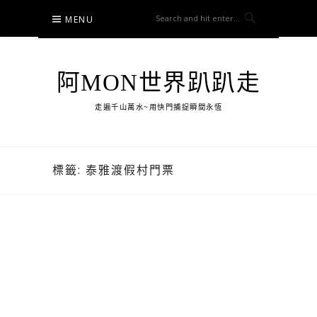
Skip
MENU
to
content
阿MON世界趴趴走
走遍千山萬水~用快門捕捉瞬間永恆
標籤:
泰雅渡假村門票