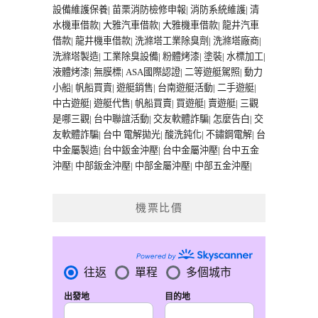
設備維護保養
|
苗栗消防檢修申報
|
消防系統維護
|
清
水機車借款
|
大雅汽車借款
|
大雅機車借款
|
龍井汽車
借款
|
龍井機車借款
|
洗滌塔工業除臭劑
|
洗滌塔廠商
|
洗滌塔製造
|
工業除臭設備
|
粉體烤漆
|
塗裝
|
水標加工
|
液體烤漆
|
無膜標
|
ASA國際認證
|
二等遊艇駕照
|
動力
小船
|
帆船買賣
|
遊艇銷售
|
台南遊艇活動
|
二手遊艇
|
中古遊艇
|
遊艇代售
|
帆船買賣
|
買遊艇
|
賣遊艇
|
三觀
是哪三觀
|
台中聯誼活動
|
交友軟體詐騙
|
怎麼告白
|
交
友軟體詐騙
|
台中 電解拋光
|
酸洗鈍化
|
不鏽鋼電解
|
台
中金屬製造
|
台中鈑金沖壓
|
台中金屬沖壓
|
台中五金
沖壓
|
中部鈑金沖壓
|
中部金屬沖壓
|
中部五金沖壓
|
機票比價