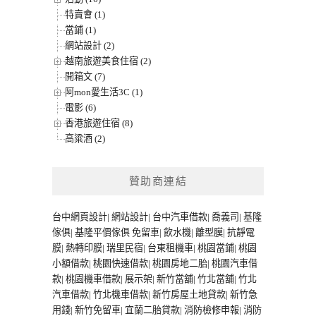
特賣會 (1)
當鋪 (1)
網站設計 (2)
越南旅遊美食住宿 (2)
開箱文 (7)
阿mon愛生活3C (1)
電影 (6)
香港旅遊住宿 (8)
高粱酒 (2)
贊助商連結
台中網頁設計
|
網站設計
|
台中汽車借款
|
喬義司
|
基隆
傢俱
|
基隆平價傢俱
免留車
|
飲水機
|
離型膜
|
抗靜電
膜
|
熱轉印膜
|
瑞里民宿
|
台東租機車
|
桃園當鋪
|
桃園
小額借款
|
桃園快速借款
|
桃園房地二胎
|
桃園汽車借
款
|
桃園機車借款
|
展示架
|
新竹當舖
|
竹北當舖
|
竹北
汽車借款
|
竹北機車借款
|
新竹房屋土地貸款
|
新竹急
用錢
|
新竹免留車
|
宜蘭二胎貸款
|
消防檢修申報
|
消防