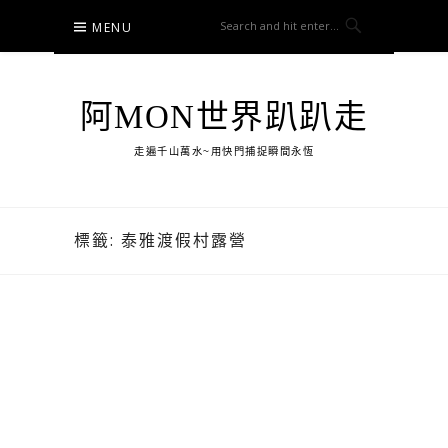
Skip
MENU
to
content
阿MON世界趴趴走
走遍千山萬水~用快門捕捉瞬間永恆
標籤:
泰雅渡假村露營