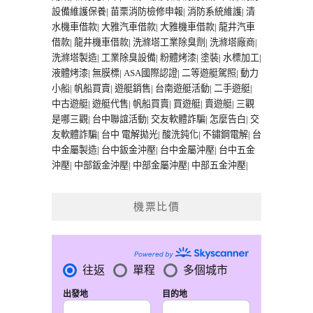
設備維護保養
|
苗栗消防檢修申報
|
消防系統維護
|
清
水機車借款
|
大雅汽車借款
|
大雅機車借款
|
龍井汽車
借款
|
龍井機車借款
|
洗滌塔工業除臭劑
|
洗滌塔廠商
|
洗滌塔製造
|
工業除臭設備
|
粉體烤漆
|
塗裝
|
水標加工
|
液體烤漆
|
無膜標
|
ASA國際認證
|
二等遊艇駕照
|
動力
小船
|
帆船買賣
|
遊艇銷售
|
台南遊艇活動
|
二手遊艇
|
中古遊艇
|
遊艇代售
|
帆船買賣
|
買遊艇
|
賣遊艇
|
三觀
是哪三觀
|
台中聯誼活動
|
交友軟體詐騙
|
怎麼告白
|
交
友軟體詐騙
|
台中 電解拋光
|
酸洗鈍化
|
不鏽鋼電解
|
台
中金屬製造
|
台中鈑金沖壓
|
台中金屬沖壓
|
台中五金
沖壓
|
中部鈑金沖壓
|
中部金屬沖壓
|
中部五金沖壓
|
機票比價