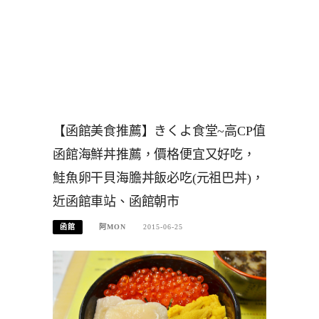
【函館美食推薦】きくよ食堂~高CP值
函館海鮮丼推薦，價格便宜又好吃，
鮭魚卵干貝海膽丼飯必吃(元祖巴丼)，
近函館車站、函館朝市
函館
阿MON
2015-06-25