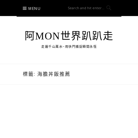
Skip
MENU
to
content
阿MON世界趴趴走
走遍千山萬水~用快門捕捉瞬間永恆
標籤:
海膽丼飯推薦