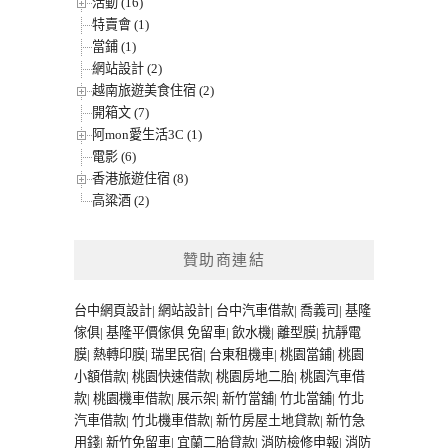
活動 (16)
特賣會 (1)
當鋪 (1)
網站設計 (2)
越南旅遊美食住宿 (2)
開箱文 (7)
阿mon愛生活3C (1)
電影 (6)
香港旅遊住宿 (8)
高粱酒 (2)
贊助商連結
台中網頁設計
|
網站設計
|
台中汽車借款
|
喬義司
|
基隆
傢俱
|
基隆平價傢俱
免留車
|
飲水機
|
離型膜
|
抗靜電
膜
|
熱轉印膜
|
瑞里民宿
|
台東租機車
|
桃園當鋪
|
桃園
小額借款
|
桃園快速借款
|
桃園房地二胎
|
桃園汽車借
款
|
桃園機車借款
|
展示架
|
新竹當舖
|
竹北當舖
|
竹北
汽車借款
|
竹北機車借款
|
新竹房屋土地貸款
|
新竹急
用錢
|
新竹免留車
|
宜蘭二胎貸款
|
消防檢修申報
|
消防