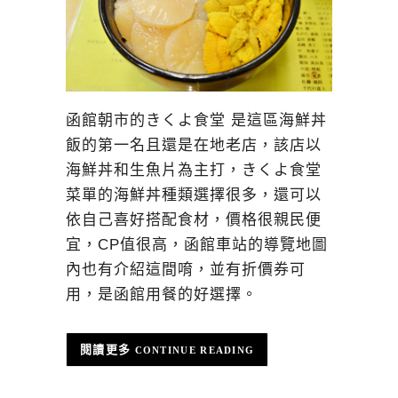
函館朝市的きくよ食堂 是這區海鮮丼
飯的第一名且還是在地老店，該店以
海鮮丼和生魚片為主打，きくよ食堂
菜單的海鮮丼種類選擇很多，還可以
依自己喜好搭配食材，價格很親民便
宜，CP值很高，函館車站的導覽地圖
內也有介紹這間唷，並有折價券可
用，是函館用餐的好選擇。
CONTINUE READING