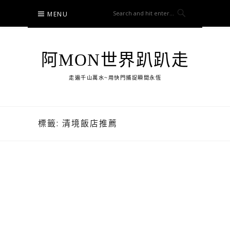
Skip
MENU
to
content
阿MON世界趴趴走
走遍千山萬水~用快門捕捉瞬間永恆
標籤:
清境飯店推薦