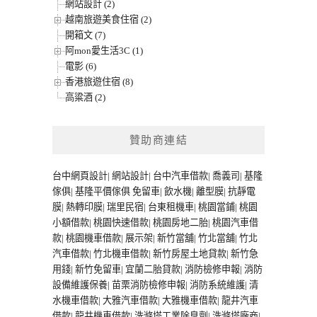
網站設計 (2)
越南旅遊美食住宿 (2)
開箱文 (7)
阿mon愛生活3C (1)
電影 (6)
香港旅遊住宿 (8)
高粱酒 (2)
贊助商連結
台中網頁設計
|
網站設計
|
台中汽車借款
|
喬義司
|
基隆
傢俱
|
基隆平價傢俱
免留車
|
飲水機
|
離型膜
|
抗靜電
膜
|
熱轉印膜
|
瑞里民宿
|
台東租機車
|
桃園當鋪
|
桃園
小額借款
|
桃園快速借款
|
桃園房地二胎
|
桃園汽車借
款
|
桃園機車借款
|
展示架
|
新竹當舖
|
竹北當舖
|
竹北
汽車借款
|
竹北機車借款
|
新竹房屋土地貸款
|
新竹急
用錢
|
新竹免留車
|
宜蘭二胎貸款
|
消防檢修申報
|
消防
設備維護保養
|
苗栗消防檢修申報
|
消防系統維護
|
清
水機車借款
|
大雅汽車借款
|
大雅機車借款
|
龍井汽車
借款
|
龍井機車借款
|
洗滌塔工業除臭劑
|
洗滌塔廠商
|