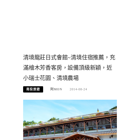
清境龍莊日式會館~清境住宿推薦，充
滿檜木芳香客房，設備頂級新穎，近
小瑞士花園、清境農場
南投旅遊
阿MON
2014-08-24