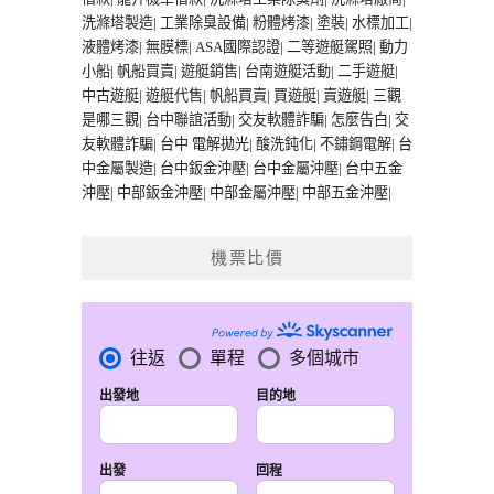
洗滌塔製造
|
工業除臭設備
|
粉體烤漆
|
塗裝
|
水標加工
|
液體烤漆
|
無膜標
|
ASA國際認證
|
二等遊艇駕照
|
動力
小船
|
帆船買賣
|
遊艇銷售
|
台南遊艇活動
|
二手遊艇
|
中古遊艇
|
遊艇代售
|
帆船買賣
|
買遊艇
|
賣遊艇
|
三觀
是哪三觀
|
台中聯誼活動
|
交友軟體詐騙
|
怎麼告白
|
交
友軟體詐騙
|
台中 電解拋光
|
酸洗鈍化
|
不鏽鋼電解
|
台
中金屬製造
|
台中鈑金沖壓
|
台中金屬沖壓
|
台中五金
沖壓
|
中部鈑金沖壓
|
中部金屬沖壓
|
中部五金沖壓
|
機票比價