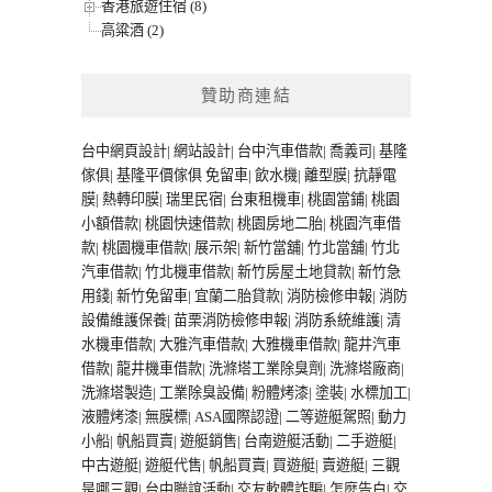
香港旅遊住宿 (8)
高粱酒 (2)
贊助商連結
台中網頁設計
|
網站設計
|
台中汽車借款
|
喬義司
|
基隆
傢俱
|
基隆平價傢俱
免留車
|
飲水機
|
離型膜
|
抗靜電
膜
|
熱轉印膜
|
瑞里民宿
|
台東租機車
|
桃園當鋪
|
桃園
小額借款
|
桃園快速借款
|
桃園房地二胎
|
桃園汽車借
款
|
桃園機車借款
|
展示架
|
新竹當舖
|
竹北當舖
|
竹北
汽車借款
|
竹北機車借款
|
新竹房屋土地貸款
|
新竹急
用錢
|
新竹免留車
|
宜蘭二胎貸款
|
消防檢修申報
|
消防
設備維護保養
|
苗栗消防檢修申報
|
消防系統維護
|
清
水機車借款
|
大雅汽車借款
|
大雅機車借款
|
龍井汽車
借款
|
龍井機車借款
|
洗滌塔工業除臭劑
|
洗滌塔廠商
|
洗滌塔製造
|
工業除臭設備
|
粉體烤漆
|
塗裝
|
水標加工
|
液體烤漆
|
無膜標
|
ASA國際認證
|
二等遊艇駕照
|
動力
小船
|
帆船買賣
|
遊艇銷售
|
台南遊艇活動
|
二手遊艇
|
中古遊艇
|
遊艇代售
|
帆船買賣
|
買遊艇
|
賣遊艇
|
三觀
是哪三觀
|
台中聯誼活動
|
交友軟體詐騙
|
怎麼告白
|
交