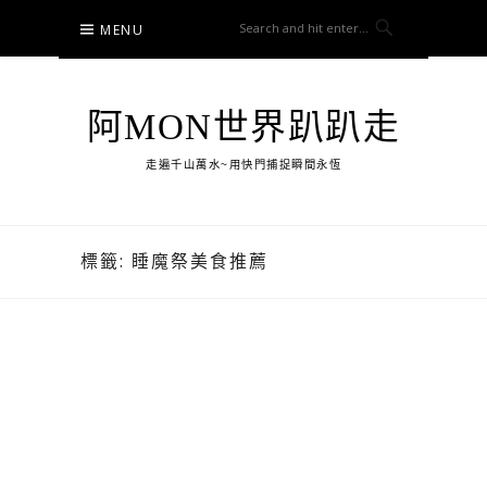
Skip
MENU
to
content
阿MON世界趴趴走
走遍千山萬水~用快門捕捉瞬間永恆
標籤:
睡魔祭美食推薦