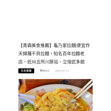
【青森美食推薦】龜乃家拉麵|便宜炸
天婦羅干貝拉麵，知名百年拉麵老
店，近JR五所川原站、立佞武多館
日本旅遊
阿MON
2015-07-11