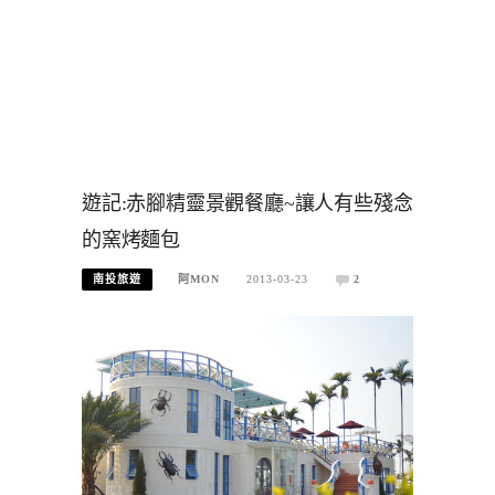
遊記:赤腳精靈景觀餐廳~讓人有些殘念
的窯烤麵包
南投旅遊
阿MON
2013-03-23
2