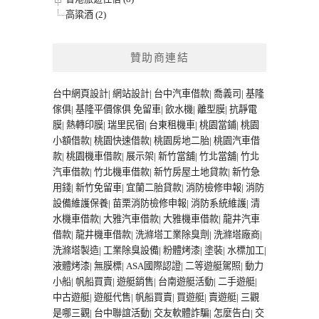
高粱酒 (2)
贊助商連結
台中網頁設計
|
網站設計
|
台中汽車借款
|
喬義司
|
基隆
傢俱
|
基隆平價傢俱
免留車
|
飲水機
|
離型膜
|
抗靜電
膜
|
熱轉印膜
|
瑞里民宿
|
台東租機車
|
桃園當鋪
|
桃園
小額借款
|
桃園快速借款
|
桃園房地二胎
|
桃園汽車借
款
|
桃園機車借款
|
展示架
|
新竹當舖
|
竹北當舖
|
竹北
汽車借款
|
竹北機車借款
|
新竹房屋土地貸款
|
新竹急
用錢
|
新竹免留車
|
宜蘭二胎貸款
|
消防檢修申報
|
消防
設備維護保養
|
苗栗消防檢修申報
|
消防系統維護
|
清
水機車借款
|
大雅汽車借款
|
大雅機車借款
|
龍井汽車
借款
|
龍井機車借款
|
洗滌塔工業除臭劑
|
洗滌塔廠商
|
洗滌塔製造
|
工業除臭設備
|
粉體烤漆
|
塗裝
|
水標加工
|
液體烤漆
|
無膜標
|
ASA國際認證
|
二等遊艇駕照
|
動力
小船
|
帆船買賣
|
遊艇銷售
|
台南遊艇活動
|
二手遊艇
|
中古遊艇
|
遊艇代售
|
帆船買賣
|
買遊艇
|
賣遊艇
|
三觀
是哪三觀
|
台中聯誼活動
|
交友軟體詐騙
|
怎麼告白
|
交