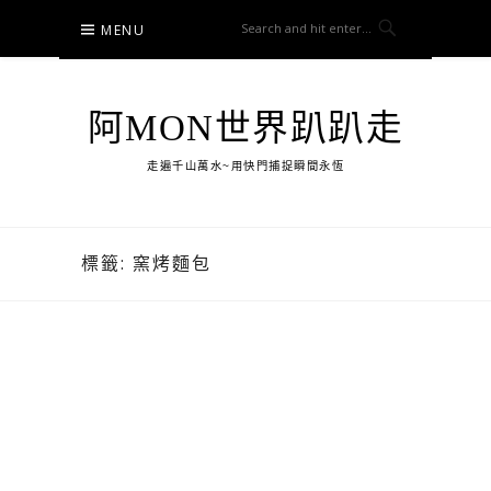
Skip
MENU
to
content
阿MON世界趴趴走
走遍千山萬水~用快門捕捉瞬間永恆
標籤:
窯烤麵包