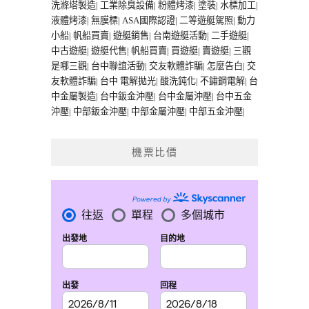
洗滌塔製造
|
工業除臭設備
|
粉體烤漆
|
塗裝
|
水標加工
|
液體烤漆
|
無膜標
|
ASA國際認證
|
二等遊艇駕照
|
動力
小船
|
帆船買賣
|
遊艇銷售
|
台南遊艇活動
|
二手遊艇
|
中古遊艇
|
遊艇代售
|
帆船買賣
|
買遊艇
|
賣遊艇
|
三觀
是哪三觀
|
台中聯誼活動
|
交友軟體詐騙
|
怎麼告白
|
交
友軟體詐騙
|
台中 電解拋光
|
酸洗鈍化
|
不鏽鋼電解
|
台
中金屬製造
|
台中鈑金沖壓
|
台中金屬沖壓
|
台中五金
沖壓
|
中部鈑金沖壓
|
中部金屬沖壓
|
中部五金沖壓
|
機票比價