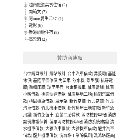
越南旅遊美食住宿 (2)
開箱文 (7)
阿mon愛生活3C (1)
電影 (6)
香港旅遊住宿 (8)
高粱酒 (2)
贊助商連結
台中網頁設計
|
網站設計
|
台中汽車借款
|
喬義司
|
基隆
傢俱
|
基隆平價傢俱
免留車
|
飲水機
|
離型膜
|
抗靜電
膜
|
熱轉印膜
|
瑞里民宿
|
台東租機車
|
桃園當鋪
|
桃園
小額借款
|
桃園快速借款
|
桃園房地二胎
|
桃園汽車借
款
|
桃園機車借款
|
展示架
|
新竹當舖
|
竹北當舖
|
竹北
汽車借款
|
竹北機車借款
|
新竹房屋土地貸款
|
新竹急
用錢
|
新竹免留車
|
宜蘭二胎貸款
|
消防檢修申報
|
消防
設備維護保養
|
苗栗消防檢修申報
|
消防系統維護
|
清
水機車借款
|
大雅汽車借款
|
大雅機車借款
|
龍井汽車
借款
|
龍井機車借款
|
洗滌塔工業除臭劑
|
洗滌塔廠商
|