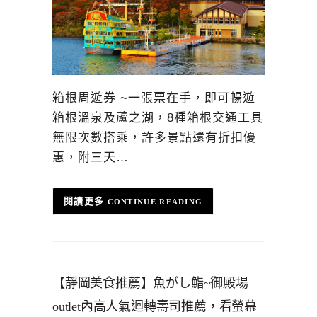
箱根周遊券 ~一張票在手，即可暢遊
箱根溫泉及蘆之湖，8種箱根交通工具
無限次數搭乘，許多景點還有折扣優
惠，附三天…
CONTINUE READING
【靜岡美食推薦】魚がし鮨~御殿場
outlet內高人氣迴轉壽司推薦，看螢幕