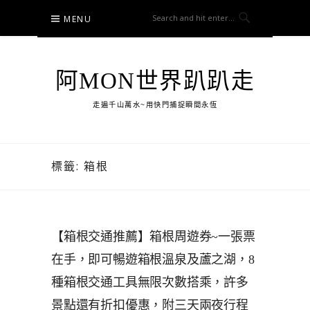
Skip
MENU
to
content
阿MON世界趴趴走
走遍千山萬水~用快門捕捉瞬間永恆
標籤:
箱根
【箱根交通推薦】箱根周遊券~一張票
在手，即可暢遊箱根溫泉及蘆之湖，8
種箱根交通工具無限次數搭乘，許多
景點還有折扣優惠，附三天兩夜行程