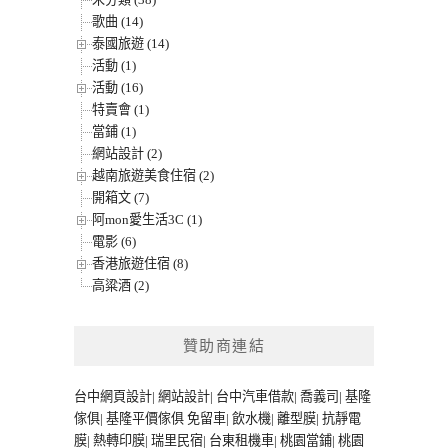
歌曲 (14)
泰國旅遊 (14)
活動 (1)
活動 (16)
特賣會 (1)
當鋪 (1)
網站設計 (2)
越南旅遊美食住宿 (2)
開箱文 (7)
阿mon愛生活3C (1)
電影 (6)
香港旅遊住宿 (8)
高粱酒 (2)
贊助商連結
台中網頁設計
|
網站設計
|
台中汽車借款
|
喬義司
|
基隆
傢俱
|
基隆平價傢俱
免留車
|
飲水機
|
離型膜
|
抗靜電
膜
|
熱轉印膜
|
瑞里民宿
|
台東租機車
|
桃園當鋪
|
桃園