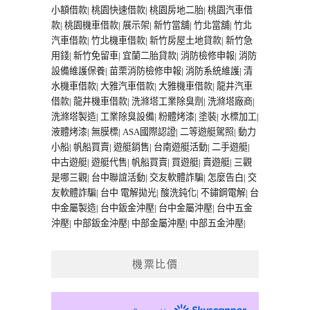
小額借款
|
桃園快速借款
|
桃園房地二胎
|
桃園汽車借
款
|
桃園機車借款
|
展示架
|
新竹當舖
|
竹北當舖
|
竹北
汽車借款
|
竹北機車借款
|
新竹房屋土地貸款
|
新竹急
用錢
|
新竹免留車
|
宜蘭二胎貸款
|
消防檢修申報
|
消防
設備維護保養
|
苗栗消防檢修申報
|
消防系統維護
|
清
水機車借款
|
大雅汽車借款
|
大雅機車借款
|
龍井汽車
借款
|
龍井機車借款
|
洗滌塔工業除臭劑
|
洗滌塔廠商
|
洗滌塔製造
|
工業除臭設備
|
粉體烤漆
|
塗裝
|
水標加工
|
液體烤漆
|
無膜標
|
ASA國際認證
|
二等遊艇駕照
|
動力
小船
|
帆船買賣
|
遊艇銷售
|
台南遊艇活動
|
二手遊艇
|
中古遊艇
|
遊艇代售
|
帆船買賣
|
買遊艇
|
賣遊艇
|
三觀
是哪三觀
|
台中聯誼活動
|
交友軟體詐騙
|
怎麼告白
|
交
友軟體詐騙
|
台中 電解拋光
|
酸洗鈍化
|
不鏽鋼電解
|
台
中金屬製造
|
台中鈑金沖壓
|
台中金屬沖壓
|
台中五金
沖壓
|
中部鈑金沖壓
|
中部金屬沖壓
|
中部五金沖壓
|
機票比價