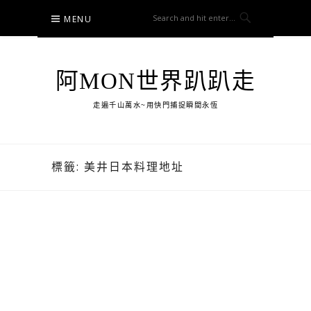
Skip
MENU
to
content
阿MON世界趴趴走
走遍千山萬水~用快門捕捉瞬間永恆
標籤:
美井日本料理地址