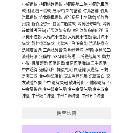
小額借款
|
桃園快速借款
|
桃園房地二胎
|
桃園汽車借
款
|
桃園機車借款
|
展示架
|
新竹當舖
|
竹北當舖
|
竹北
汽車借款
|
竹北機車借款
|
新竹房屋土地貸款
|
新竹急
用錢
|
新竹免留車
|
宜蘭二胎貸款
|
消防檢修申報
|
消防
設備維護保養
|
苗栗消防檢修申報
|
消防系統維護
|
清
水機車借款
|
大雅汽車借款
|
大雅機車借款
|
龍井汽車
借款
|
龍井機車借款
|
洗滌塔工業除臭劑
|
洗滌塔廠商
|
洗滌塔製造
|
工業除臭設備
|
粉體烤漆
|
塗裝
|
水標加工
|
液體烤漆
|
無膜標
|
ASA國際認證
|
二等遊艇駕照
|
動力
小船
|
帆船買賣
|
遊艇銷售
|
台南遊艇活動
|
二手遊艇
|
中古遊艇
|
遊艇代售
|
帆船買賣
|
買遊艇
|
賣遊艇
|
三觀
是哪三觀
|
台中聯誼活動
|
交友軟體詐騙
|
怎麼告白
|
交
友軟體詐騙
|
台中 電解拋光
|
酸洗鈍化
|
不鏽鋼電解
|
台
中金屬製造
|
台中鈑金沖壓
|
台中金屬沖壓
|
台中五金
沖壓
|
中部鈑金沖壓
|
中部金屬沖壓
|
中部五金沖壓
|
機票比價