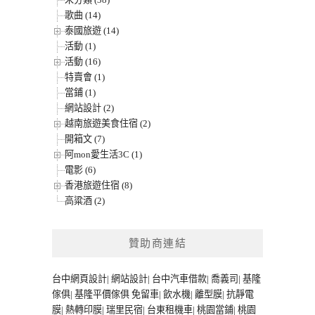
歌曲 (14)
泰國旅遊 (14)
活動 (1)
活動 (16)
特賣會 (1)
當鋪 (1)
網站設計 (2)
越南旅遊美食住宿 (2)
開箱文 (7)
阿mon愛生活3C (1)
電影 (6)
香港旅遊住宿 (8)
高粱酒 (2)
贊助商連結
台中網頁設計
|
網站設計
|
台中汽車借款
|
喬義司
|
基隆
傢俱
|
基隆平價傢俱
免留車
|
飲水機
|
離型膜
|
抗靜電
膜
|
熱轉印膜
|
瑞里民宿
|
台東租機車
|
桃園當鋪
|
桃園