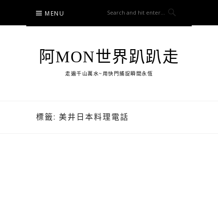
Skip
MENU
to
content
阿MON世界趴趴走
走遍千山萬水~用快門捕捉瞬間永恆
標籤:
美井日本料理電話