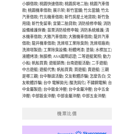
小額借款
|
桃園快速借款
|
桃園房地二胎
|
桃園汽車借
款
|
桃園機車借款
|
展示架
|
新竹當舖
|
竹北當舖
|
竹北
汽車借款
|
竹北機車借款
|
新竹房屋土地貸款
|
新竹急
用錢
|
新竹免留車
|
宜蘭二胎貸款
|
消防檢修申報
|
消防
設備維護保養
|
苗栗消防檢修申報
|
消防系統維護
|
清
水機車借款
|
大雅汽車借款
|
大雅機車借款
|
龍井汽車
借款
|
龍井機車借款
|
洗滌塔工業除臭劑
|
洗滌塔廠商
|
洗滌塔製造
|
工業除臭設備
|
粉體烤漆
|
塗裝
|
水標加工
|
液體烤漆
|
無膜標
|
ASA國際認證
|
二等遊艇駕照
|
動力
小船
|
帆船買賣
|
遊艇銷售
|
台南遊艇活動
|
二手遊艇
|
中古遊艇
|
遊艇代售
|
帆船買賣
|
買遊艇
|
賣遊艇
|
三觀
是哪三觀
|
台中聯誼活動
|
交友軟體詐騙
|
怎麼告白
|
交
友軟體詐騙
|
台中 電解拋光
|
酸洗鈍化
|
不鏽鋼電解
|
台
中金屬製造
|
台中鈑金沖壓
|
台中金屬沖壓
|
台中五金
沖壓
|
中部鈑金沖壓
|
中部金屬沖壓
|
中部五金沖壓
|
機票比價