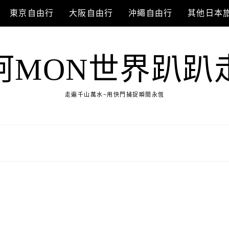
東京自由行
大阪自由行
沖繩自由行
其他日本
阿MON世界趴趴
走遍千山萬水~用快門捕捉瞬間永恆