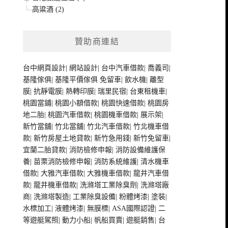
高粱酒 (2)
贊助商連結
台中網頁設計
|
網站設計
|
台中汽車借款
|
喬義司
|
基隆傢俱
|
基隆平價傢俱
免留車
|
飲水機
|
離型
膜
|
抗靜電膜
|
熱轉印膜
|
瑞里民宿
|
台東租機車
|
桃園當鋪
|
桃園小額借款
|
桃園快速借款
|
桃園房
地二胎
|
桃園汽車借款
|
桃園機車借款
|
展示架
|
新竹當舖
|
竹北當舖
|
竹北汽車借款
|
竹北機車借
款
|
新竹房屋土地貸款
|
新竹急用錢
|
新竹免留車
|
宜蘭二胎貸款
|
消防檢修申報
|
消防設備維護保
養
|
苗栗消防檢修申報
|
消防系統維護
|
清水機車
借款
|
大雅汽車借款
|
大雅機車借款
|
龍井汽車借
款
|
龍井機車借款
|
洗滌塔工業除臭劑
|
洗滌塔廠
商
|
洗滌塔製造
|
工業除臭設備
|
粉體烤漆
|
塗裝
|
水標加工
|
液體烤漆
|
無膜標
|
ASA國際認證
|
二
等遊艇駕照
|
動力小船
|
帆船買賣
|
遊艇銷售
|
台