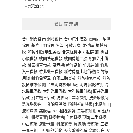
高粱酒 (2)
贊助商連結
台中網頁設計
|
網站設計
|
台中汽車借款
|
喬義司
|
基隆
傢俱
|
基隆平價傢俱
免留車
|
飲水機
|
離型膜
|
抗靜電
膜
|
熱轉印膜
|
瑞里民宿
|
台東租機車
|
桃園當鋪
|
桃園
小額借款
|
桃園快速借款
|
桃園房地二胎
|
桃園汽車借
款
|
桃園機車借款
|
展示架
|
新竹當舖
|
竹北當舖
|
竹北
汽車借款
|
竹北機車借款
|
新竹房屋土地貸款
|
新竹急
用錢
|
新竹免留車
|
宜蘭二胎貸款
|
消防檢修申報
|
消防
設備維護保養
|
苗栗消防檢修申報
|
消防系統維護
|
清
水機車借款
|
大雅汽車借款
|
大雅機車借款
|
龍井汽車
借款
|
龍井機車借款
|
洗滌塔工業除臭劑
|
洗滌塔廠商
|
洗滌塔製造
|
工業除臭設備
|
粉體烤漆
|
塗裝
|
水標加工
|
液體烤漆
|
無膜標
|
ASA國際認證
|
二等遊艇駕照
|
動力
小船
|
帆船買賣
|
遊艇銷售
|
台南遊艇活動
|
二手遊艇
|
中古遊艇
|
遊艇代售
|
帆船買賣
|
買遊艇
|
賣遊艇
|
三觀
是哪三觀
|
台中聯誼活動
|
交友軟體詐騙
|
怎麼告白
|
交