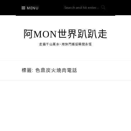
Skip
MENU
to
content
阿MON世界趴趴走
走遍千山萬水~用快門捕捉瞬間永恆
標籤:
色鼎炭火燒肉電話