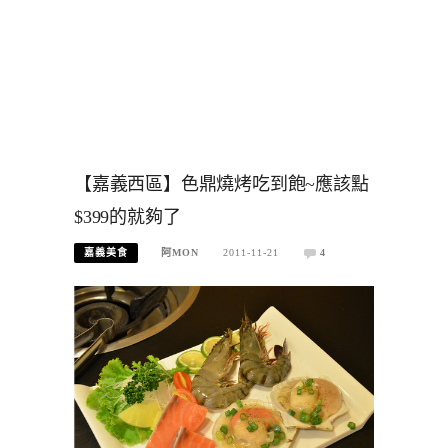
【嘉義西區】色鼎燒烤吃到飽~應該點
$399的就夠了
嘉義美食
阿MON
2011-11-21
4