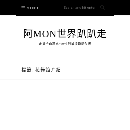
Skip
MENU
to
content
阿MON世界趴趴走
走遍千山萬水~用快門捕捉瞬間永恆
標籤:
花舞館介紹