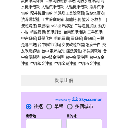
設備維護保養
|
苗栗消防檢修申報
|
消防系統維護
|
清
水機車借款
|
大雅汽車借款
|
大雅機車借款
|
龍井汽車
借款
|
龍井機車借款
|
洗滌塔工業除臭劑
|
洗滌塔廠商
|
洗滌塔製造
|
工業除臭設備
|
粉體烤漆
|
塗裝
|
水標加工
|
液體烤漆
|
無膜標
|
ASA國際認證
|
二等遊艇駕照
|
動力
小船
|
帆船買賣
|
遊艇銷售
|
台南遊艇活動
|
二手遊艇
|
中古遊艇
|
遊艇代售
|
帆船買賣
|
買遊艇
|
賣遊艇
|
三觀
是哪三觀
|
台中聯誼活動
|
交友軟體詐騙
|
怎麼告白
|
交
友軟體詐騙
|
台中 電解拋光
|
酸洗鈍化
|
不鏽鋼電解
|
台
中金屬製造
|
台中鈑金沖壓
|
台中金屬沖壓
|
台中五金
沖壓
|
中部鈑金沖壓
|
中部金屬沖壓
|
中部五金沖壓
|
機票比價