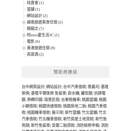
特賣會 (1)
當鋪 (1)
網站設計 (2)
越南旅遊美食住宿 (2)
開箱文 (7)
阿mon愛生活3C (1)
電影 (6)
香港旅遊住宿 (8)
高粱酒 (2)
贊助商連結
台中網頁設計
|
網站設計
|
台中汽車借款
|
喬義司
|
基隆
傢俱
|
基隆平價傢俱
免留車
|
飲水機
|
離型膜
|
抗靜電
膜
|
熱轉印膜
|
瑞里民宿
|
台東租機車
|
桃園當鋪
|
桃園
小額借款
|
桃園快速借款
|
桃園房地二胎
|
桃園汽車借
款
|
桃園機車借款
|
展示架
|
新竹當舖
|
竹北當舖
|
竹北
汽車借款
|
竹北機車借款
|
新竹房屋土地貸款
|
新竹急
用錢
|
新竹免留車
|
宜蘭二胎貸款
|
消防檢修申報
|
消防