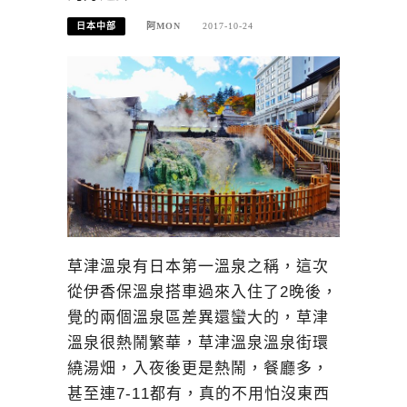
日本中部
阿MON
2017-10-24
草津溫泉有日本第一溫泉之稱，這次
從伊香保溫泉搭車過來入住了2晚後，
覺的兩個溫泉區差異還蠻大的，草津
溫泉很熱鬧繁華，草津溫泉溫泉街環
繞湯畑，入夜後更是熱鬧，餐廳多，
甚至連7-11都有，真的不用怕沒東西