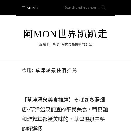
Skip
MENU
to
content
阿MON世界趴趴走
走遍千山萬水~用快門捕捉瞬間永恆
標籤:
草津溫泉住宿推薦
【草津溫泉美食推薦】そばきち湯畑
店~草津溫泉便宜的平民美食，蕎麥麵
和炸舞茸都挺美味的，草津溫泉午餐
的好選擇