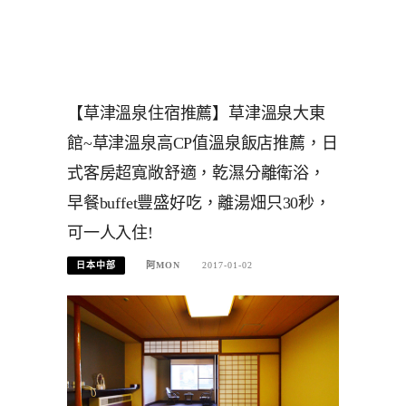
【草津溫泉住宿推薦】草津溫泉大東
館~草津溫泉高CP值溫泉飯店推薦，日
式客房超寬敞舒適，乾濕分離衛浴，
早餐buffet豐盛好吃，離湯畑只30秒，
可一人入住!
日本中部
阿MON
2017-01-02