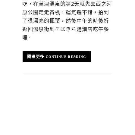
吃，在草津溫泉的第2天就先去西之河
原公園走走賞楓，運氣還不錯，拍到
了很漂亮的楓葉，然後中午的時後折
返回溫泉街到そばきち湯畑店吃午餐
哩。
CONTINUE READING