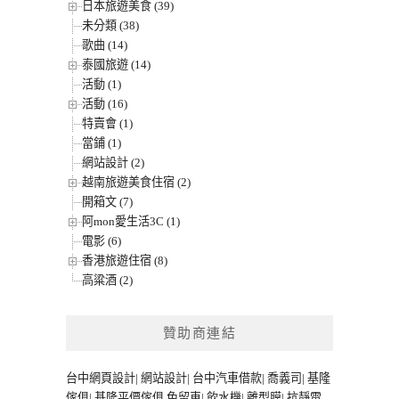
日本旅遊美食 (39)
未分類 (38)
歌曲 (14)
泰國旅遊 (14)
活動 (1)
活動 (16)
特賣會 (1)
當鋪 (1)
網站設計 (2)
越南旅遊美食住宿 (2)
開箱文 (7)
阿mon愛生活3C (1)
電影 (6)
香港旅遊住宿 (8)
高粱酒 (2)
贊助商連結
台中網頁設計
|
網站設計
|
台中汽車借款
|
喬義司
|
基隆
傢俱
|
基隆平價傢俱
免留車
|
飲水機
|
離型膜
|
抗靜電