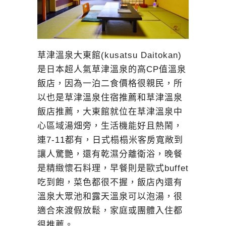
草津溫泉大東館(kusatsu Daitokan)
是日本超人氣草津溫泉的高CP值溫泉
飯店，因為一泊二食價格很親民，所
以也是草津溫泉住宿推薦和草津溫泉
飯店推薦，大東館就位在草津溫泉中
心區域湯畑旁，生活機能好且熱鬧，
連7-11都有，日式榻榻米客房寬敞到
讓人驚艷，還有乾濕分離衛浴，晚餐
是精緻懷石料理，早餐則是歐式buffet
吃到飽，菜色都很不握，飯店內還有
溫泉大眾池和露天溫泉可以泡湯，很
適合來渡假放鬆，家庭或團體入住都
很推薦。