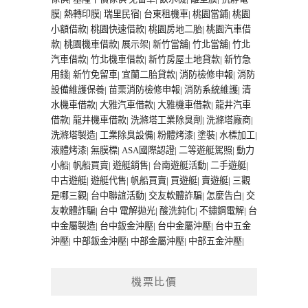
膜
|
熱轉印膜
|
瑞里民宿
|
台東租機車
|
桃園當鋪
|
桃園
小額借款
|
桃園快速借款
|
桃園房地二胎
|
桃園汽車借
款
|
桃園機車借款
|
展示架
|
新竹當舖
|
竹北當舖
|
竹北
汽車借款
|
竹北機車借款
|
新竹房屋土地貸款
|
新竹急
用錢
|
新竹免留車
|
宜蘭二胎貸款
|
消防檢修申報
|
消防
設備維護保養
|
苗栗消防檢修申報
|
消防系統維護
|
清
水機車借款
|
大雅汽車借款
|
大雅機車借款
|
龍井汽車
借款
|
龍井機車借款
|
洗滌塔工業除臭劑
|
洗滌塔廠商
|
洗滌塔製造
|
工業除臭設備
|
粉體烤漆
|
塗裝
|
水標加工
|
液體烤漆
|
無膜標
|
ASA國際認證
|
二等遊艇駕照
|
動力
小船
|
帆船買賣
|
遊艇銷售
|
台南遊艇活動
|
二手遊艇
|
中古遊艇
|
遊艇代售
|
帆船買賣
|
買遊艇
|
賣遊艇
|
三觀
是哪三觀
|
台中聯誼活動
|
交友軟體詐騙
|
怎麼告白
|
交
友軟體詐騙
|
台中 電解拋光
|
酸洗鈍化
|
不鏽鋼電解
|
台
中金屬製造
|
台中鈑金沖壓
|
台中金屬沖壓
|
台中五金
沖壓
|
中部鈑金沖壓
|
中部金屬沖壓
|
中部五金沖壓
|
機票比價