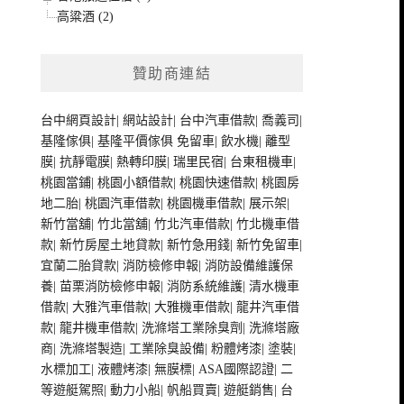
高粱酒 (2)
贊助商連結
台中網頁設計
|
網站設計
|
台中汽車借款
|
喬義司
|
基隆傢俱
|
基隆平價傢俱
免留車
|
飲水機
|
離型
膜
|
抗靜電膜
|
熱轉印膜
|
瑞里民宿
|
台東租機車
|
桃園當鋪
|
桃園小額借款
|
桃園快速借款
|
桃園房
地二胎
|
桃園汽車借款
|
桃園機車借款
|
展示架
|
新竹當舖
|
竹北當舖
|
竹北汽車借款
|
竹北機車借
款
|
新竹房屋土地貸款
|
新竹急用錢
|
新竹免留車
|
宜蘭二胎貸款
|
消防檢修申報
|
消防設備維護保
養
|
苗栗消防檢修申報
|
消防系統維護
|
清水機車
借款
|
大雅汽車借款
|
大雅機車借款
|
龍井汽車借
款
|
龍井機車借款
|
洗滌塔工業除臭劑
|
洗滌塔廠
商
|
洗滌塔製造
|
工業除臭設備
|
粉體烤漆
|
塗裝
|
水標加工
|
液體烤漆
|
無膜標
|
ASA國際認證
|
二
等遊艇駕照
|
動力小船
|
帆船買賣
|
遊艇銷售
|
台