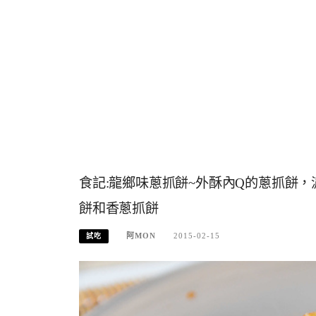
食記:龍鄉味蔥抓餅~外酥內Q的蔥抓餅
餅和香蔥抓餅
阿MON
2015-02-15
試吃