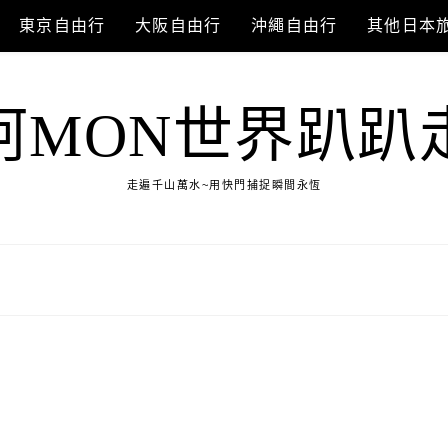
東京自由行
大阪自由行
沖繩自由行
其他日本
阿MON世界趴趴
走遍千山萬水~用快門捕捉瞬間永恆